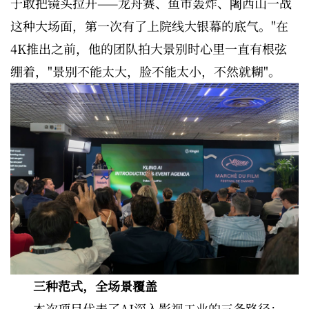
于敢把镜头拉开——龙舟赛、鱼市轰炸、阇西山一战
这种大场面，第一次有了上院线大银幕的底气。"在
4K推出之前，他的团队拍大景别时心里一直有根弦
绷着，"景别不能太大，脸不能太小，不然就糊"。
三种范式，全场景覆盖
本次项目代表了AI深入影视工业的三条路径：