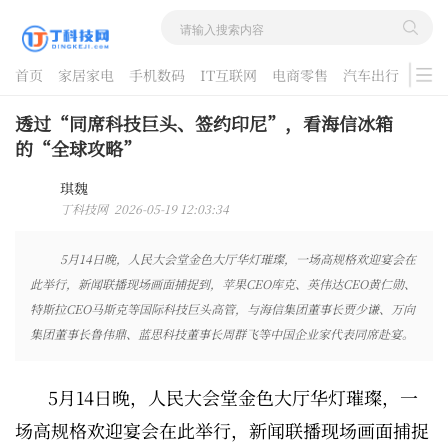
首页
家居家电
手机数码
IT互联网
电商零售
汽车出行
游戏
酷品评测
透过“同席科技巨头、签约印尼”，看海信冰箱
的“全球攻略”
琪魏
丁科技网 2026-05-19 12:03:34
5月14日晚，人民大会堂金色大厅华灯璀璨，一场高规格欢迎宴会在
此举行，新闻联播现场画面捕捉到，苹果CEO库克、英伟达CEO黄仁勋、
特斯拉CEO马斯克等国际科技巨头高管，与海信集团董事长贾少谦、万向
集团董事长鲁伟鼎、蓝思科技董事长周群飞等中国企业家代表同席赴宴。
5月14日晚，人民大会堂金色大厅华灯璀璨，一
场高规格欢迎宴会在此举行，新闻联播现场画面捕捉