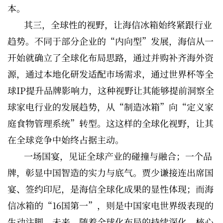
本。
其三，全球性的视野，让海信冰箱始终紧跟行业
趋势。不同于部分企业的“内向型”发展，海信从一
开始就确立了全球化布局思路，通过并购补齐海外资
源，通过本地化研发适配市场需求，通过世界杯等全
球IP提升品牌影响力，这种视野让其能够提前洞察全
球家电行业的发展趋势，从“制造冰箱”向“定义家
庭食物管理系统”转型。这这样的全球化视野，让其
在全球竞争中始终占据主动。
一场国宴，见证全球产业的碰撞与融合；一个品
牌，彰显中国智造的实力与底气。贾少谦接连出席国
宴、签约印尼，是海信全球化成果的显性体现；而海
信冰箱的“16国第一”，则是中国家电世界级表现的
生动注脚。未来，随着全球化布局的持续深化、核心