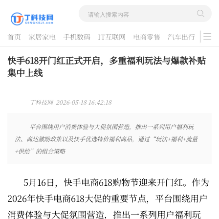
首页
家居家电
手机数码
IT互联网
电商零售
汽车出行
游戏
酷品评测
快手618开门红正式开启，多重福利玩法与爆款补贴
集中上线
丁科技网 2026-05-18 16:42:18
平台围绕用户消费体验与大促氛围营造，推出一系列用户福利玩
法、商达激励政策以及快手优选特价福利商品，通过“玩法+福利+流量
+供给”的组合策略
5月16日，快手电商618购物节迎来开门红。作为
2026年快手电商618大促的重要节点，平台围绕用户
消费体验与大促氛围营造，推出一系列用户福利玩