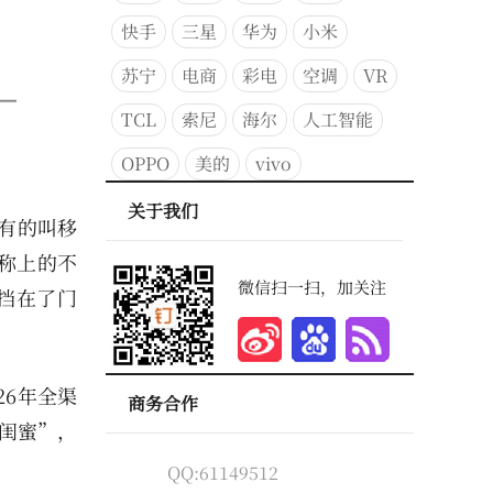
快手
三星
华为
小米
苏宁
电商
彩电
空调
VR
TCL
索尼
海尔
人工智能
OPPO
美的
vivo
关于我们
有的叫移
称上的不
微信扫一扫，加关注
挡在了门
6年全渠
商务合作
“闺蜜”，
QQ:61149512