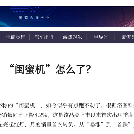
电商零售
汽车出行
游戏娱乐
半导体
新基
，“闺蜜机”怎么了？
俗称的“闺蜜机”，如今似乎有点跑不动了。根据洛图科
场销量同比下降8.2%，这是该品类上市以来首次出现季
经率先亮起红灯，月度销量首次转负。从“暴涨”到“首跌