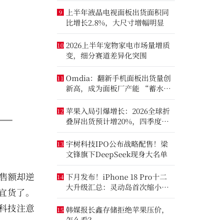
上半年液晶电视面板出货面积同
9
比增长2.8%，大尺寸增幅明显
2026上半年宠物家电市场量增质
10
变，细分赛道差异化突围
Omdia：翻新手机面板出货量创
11
新高，成为面板厂产能 “蓄水
池”
苹果入局引爆增长：2026全球折
12
叠屏出货预计增20%，四季度成
全年销量关键窗口
宇树科技IPO公布战略配售！梁
13
文锋旗下DeepSeek现身大名单
销售额却逆
下月发布！iPhone 18 Pro十二
14
大升级汇总：灵动岛首次缩小、
便宜货了。
首次2nm芯片
钉科技注意
韩媒报长鑫存储拒绝苹果压价，
15
怎么看？