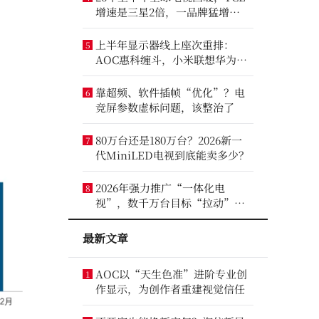
增速是三星2倍，一品牌猛增
14.8%
上半年显示器线上座次重排：
5
AOC惠科缠斗，小米联想华为进
前八
靠超频、软件插帧“优化”？电
6
竞屏参数虚标问题，该整治了
80万台还是180万台？2026新一
7
代MiniLED电视到底能卖多少？
2026年强力推广“一体化电
8
视”，数千万台目标“拉动”彩
电业？
最新文章
AOC以“天生色准”进阶专业创
1
作显示，为创作者重建视觉信任