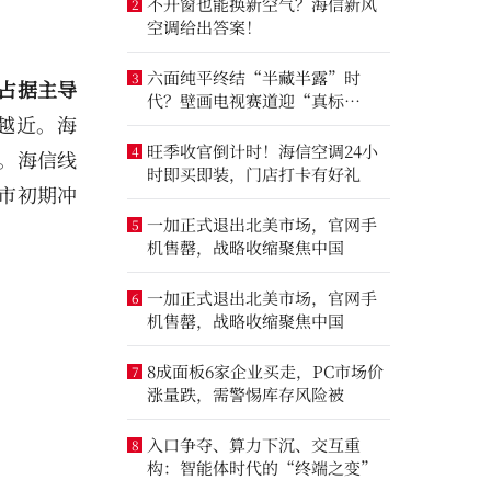
不开窗也能换新空气？海信新风
2
空调给出答案！
六面纯平终结“半藏半露”时
3
占据主导
代？壁画电视赛道迎“真标
越近。海
准”之争
旺季收官倒计时！海信空调24小
4
。海信线
时即买即装，门店打卡有好礼
上市初期冲
一加正式退出北美市场，官网手
5
机售罄，战略收缩聚焦中国
一加正式退出北美市场，官网手
6
机售罄，战略收缩聚焦中国
8成面板6家企业买走，PC市场价
7
涨量跌，需警惕库存风险被
入口争夺、算力下沉、交互重
8
构：智能体时代的“终端之变”