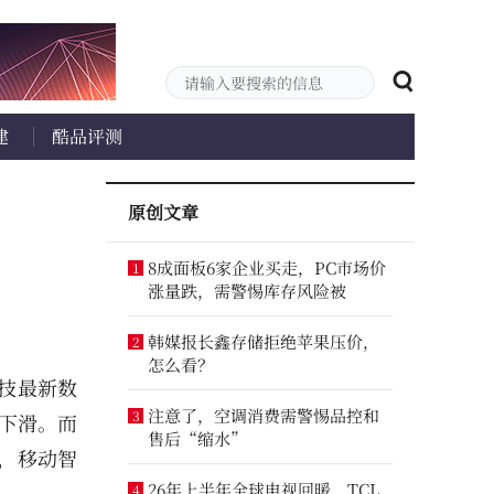
建
酷品评测
原创文章
8成面板6家企业买走，PC市场价
1
涨量跌，需警惕库存风险被
韩媒报长鑫存储拒绝苹果压价，
2
怎么看？
技最新数
注意了，空调消费需警惕品控和
3
度下滑。而
售后“缩水”
”，移动智
26年上半年全球电视回暖，TCL
4