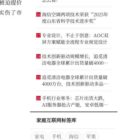
被迫提价
确实伤了市
海信空调两项技术荣获“2025年
16
度山东省科学技术进步奖”
专业设计，不止于创意：AOC双
17
屏方案赋能全流程专业视觉设计
技术创新驱动规模增长，追觅清
18
洁电器全球累计出货量破4000万
台
追觅清洁电器全球累计出货量破
19
4000万台，技术创新驱动多品类
增长
手机行业寒冬：芯片出货大跌，
20
AI服务器抢占产能，安卓低端压
力最大
家庭互联网标签库
家电
手机
海信
苹果