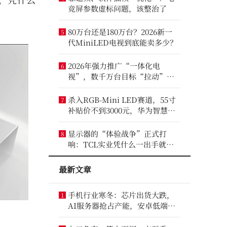
竞屏参数虚标问题，该整治了
80万台还是180万台？2026新一
5
代MiniLED电视到底能卖多少？
2026年强力推广“一体化电
6
视”，数千万台目标“拉动”彩
电业？
杀入RGB-Mini LED赛道，55寸
7
补贴价不到3000元，华为智慧屏
要“走量”？
显示器的“体验战争”正式打
8
响：TCL实业凭什么一出手就定
义了三条赛道？
最新文章
手机行业寒冬：芯片出货大跌，
1
AI服务器抢占产能，安卓低端压
力最大