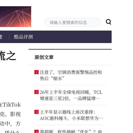
建
酷品评测
流之
原创文章
注意了，空调消费需警惕品控和
1
售后“缩水”
26年上半年全球电视回暖，TCL
2
增速是三星2倍，一品牌猛增
ikTok
14.8%
上半年显示器线上座次重排：
3
斯克、影视
AOC惠科缠斗，小米联想华为进
动中，方
前八
靠超频、软件插帧“优化”？电
，凭什么
4