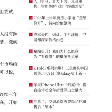
入口争夺、算力下沉、交互重
2
构：智能体时代的“终端之变”
胆尝试，
2026年上半年厨房小家电“量缩
3
价升”，转向价值驱动
太没有照
成本失控，烟灶、手机涨价，空
4
调却深陷价格内卷
槽、洗碗
量缩价升！我们为什么愿意
5
为“看得懂”的摄像头买单
整个市场给
Z Fold8系列卖爆！三星确认韩国
6
可以说，
预售144万台 创Galaxy史上新纪
录
苹果iPhone Ultra 9月亮相：将
7
直接带动全年折叠屏出货量大涨
年连续三年
20%
庭，开始
注意了，空调消费需警惕品控和
8
售后“缩水”