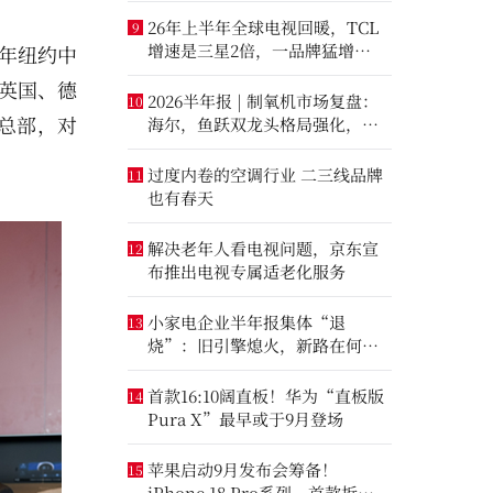
26年上半年全球电视回暖，TCL
9
增速是三星2倍，一品牌猛增
5年纽约中
14.8%
自英国、德
2026半年报 | 制氧机市场复盘：
10
总部，对
海尔，鱼跃双龙头格局强化，大
升数制氧市场进一步打开
过度内卷的空调行业 二三线品牌
11
也有春天
解决老年人看电视问题，京东宣
12
布推出电视专属适老化服务
小家电企业半年报集体“退
13
烧”：旧引擎熄火，新路在何
方？
首款16:10阔直板！华为“直板版
14
Pura X”最早或于9月登场
苹果启动9月发布会筹备！
15
iPhone 18 Pro系列、首款折叠