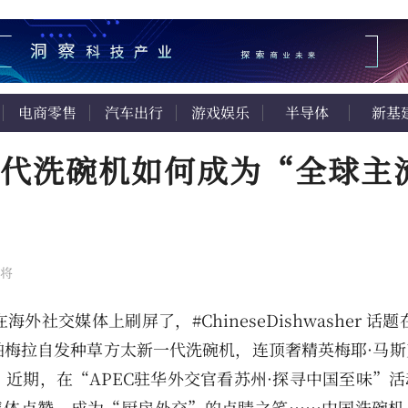
电商零售
汽车出行
游戏娱乐
半导体
新基
代洗碗机如何成为“全球主
将
媒体上刷屏了，#ChineseDishwasher 话题在T
达人帕梅拉自发种草方太新一代洗碗机，连顶奢精英梅耶·马
近期，在“APEC驻华外交官看苏州·探寻中国至味”活
集体点赞，成为“厨房外交”的点睛之笔……中国洗碗机