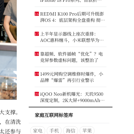
iPhone将亮相
REDMI K100 Pro后期可升级澎
16
湃OS 4：底层架构全盘重构 彻底
剥离MIUI遗留代码
上半年显示器线上座次重排：
17
AOC惠科缠斗，小米联想华为进
前八
靠超频、软件插帧“优化”？电
18
竞屏参数虚标问题，该整治了
1499元网购空调维修时爆炸，小
19
品牌“爆雷”再引行业警示
iQOO Neo新机曝光：天玑9500
20
深度定制，2K大屏+9000mAh大
电池
大支撑。
家庭互联网标签库
示，在清洗
太还参与
家电
手机
海信
苹果