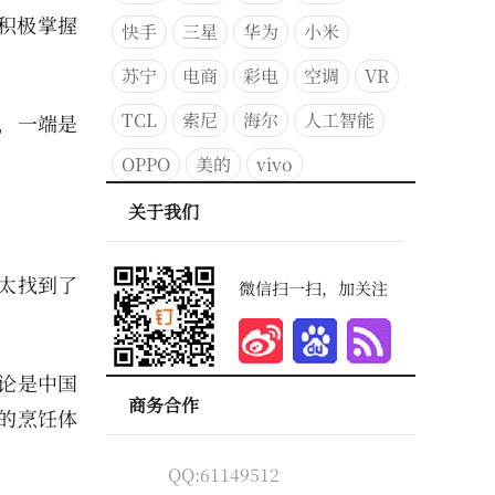
积极掌握
快手
三星
华为
小米
苏宁
电商
彩电
空调
VR
TCL
索尼
海尔
人工智能
，一端是
OPPO
美的
vivo
关于我们
太找到了
微信扫一扫，加关注
论是中国
商务合作
的烹饪体
QQ:61149512