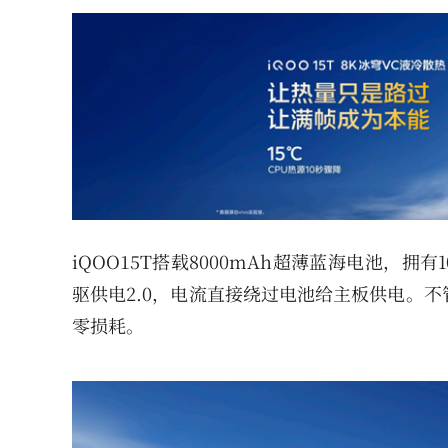
iQOO15T搭载8000mAh超薄蓝海电池，
驱供电2.0，电流直接绕过电池给主板供电。
零损耗。