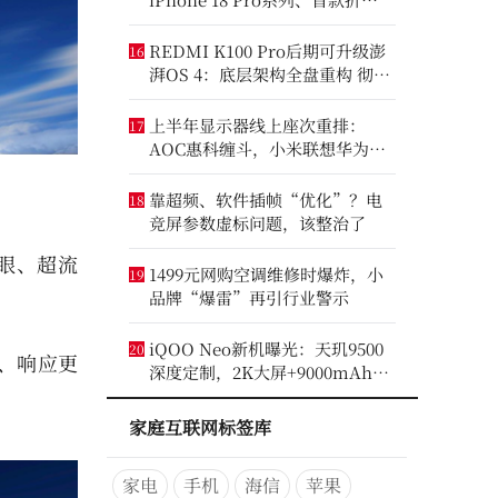
iPhone将亮相
REDMI K100 Pro后期可升级澎
16
湃OS 4：底层架构全盘重构 彻底
剥离MIUI遗留代码
上半年显示器线上座次重排：
17
AOC惠科缠斗，小米联想华为进
前八
靠超频、软件插帧“优化”？电
18
竞屏参数虚标问题，该整治了
护眼、超流
1499元网购空调维修时爆炸，小
19
品牌“爆雷”再引行业警示
iQOO Neo新机曝光：天玑9500
20
低、响应更
深度定制，2K大屏+9000mAh大
电池
家庭互联网标签库
家电
手机
海信
苹果