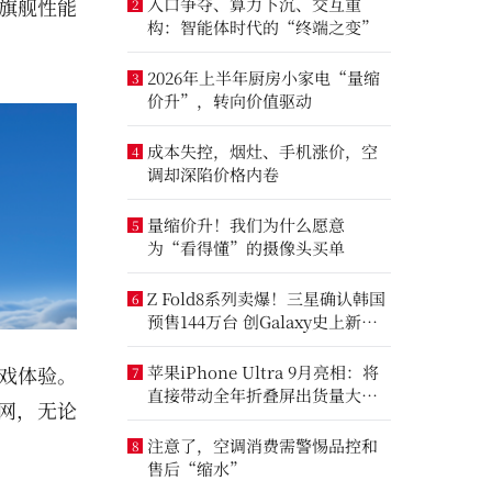
成旗舰性能
入口争夺、算力下沉、交互重
2
构：智能体时代的“终端之变”
2026年上半年厨房小家电“量缩
3
价升”，转向价值驱动
成本失控，烟灶、手机涨价，空
4
调却深陷价格内卷
量缩价升！我们为什么愿意
5
为“看得懂”的摄像头买单
Z Fold8系列卖爆！三星确认韩国
6
预售144万台 创Galaxy史上新纪
录
游戏体验。
苹果iPhone Ultra 9月亮相：将
7
直接带动全年折叠屏出货量大涨
专网，无论
20%
注意了，空调消费需警惕品控和
8
售后“缩水”