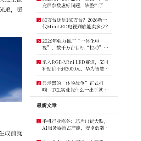
竞屏参数虚标问题，该整治了
光追，超
80万台还是180万台？2026新一
5
代MiniLED电视到底能卖多少？
2026年强力推广“一体化电
6
视”，数千万台目标“拉动”彩
电业？
杀入RGB-Mini LED赛道，55寸
7
补贴价不到3000元，华为智慧屏
要“走量”？
显示器的“体验战争”正式打
8
响：TCL实业凭什么一出手就定
义了三条赛道？
最新文章
手机行业寒冬：芯片出货大跌，
1
AI服务器抢占产能，安卓低端压
面生成前就
力最大