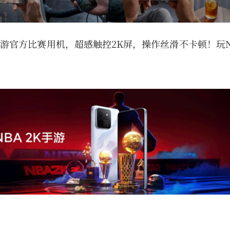
K手游官方比赛用机，超感触控2K屏，操作丝滑不卡顿！玩N