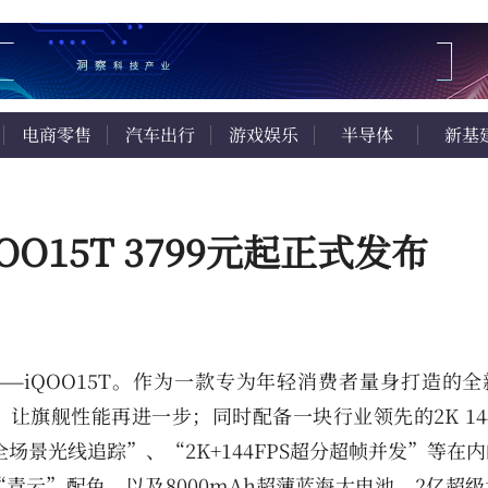
电商零售
汽车出行
游戏娱乐
半导体
新基
O15T 3799元起正式发布
成员——iQOO15T。作为一款专为年轻消费者量身打造的
版芯片，让旗舰性能再进一步；同时配备一块行业领先的2K 14
场景光线追踪”、“2K+144FPS超分超帧并发”等在
新“青云”配色，以及8000mAh超薄蓝海大电池、2亿超