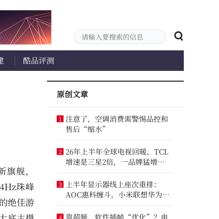
建
酷品评测
原创文章
注意了，空调消费需警惕品控和
1
售后“缩水”
26年上半年全球电视回暖，TCL
2
增速是三星2倍，一品牌猛增
全新旗舰，
14.8%
上半年显示器线上座次重排：
4Hz珠峰
3
AOC惠科缠斗，小米联想华为进
内的绝佳游
前八
级大底主摄
靠超频、软件插帧“优化”？电
4