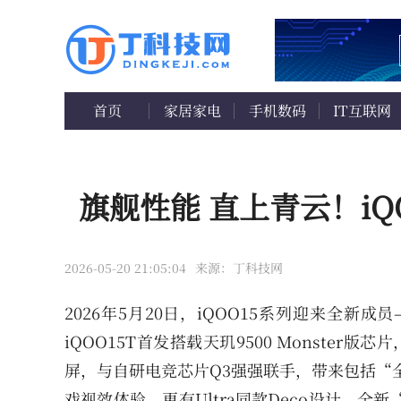
首页
家居家电
手机数码
IT互联网
旗舰性能 直上青云！iQO
2026-05-20 21:05:04
来源：丁科技网
2026年5月20日，iQOO15系列迎来全新
iQOO15T首发搭载天玑9500 Monster
屏，与自研电竞芯片Q3强强联手，带来包括“全
戏视效体验。更有Ultra同款Deco设计、全