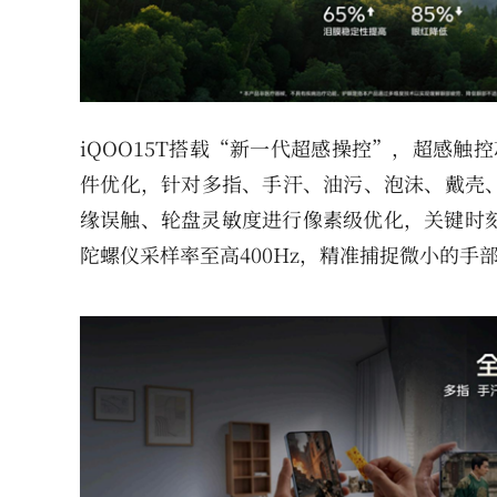
iQOO15T搭载“新一代超感操控”，超感触
件优化，针对多指、手汗、油污、泡沫、戴壳
缘误触、轮盘灵敏度进行像素级优化，关键时刻
陀螺仪采样率至高400Hz，精准捕捉微小的