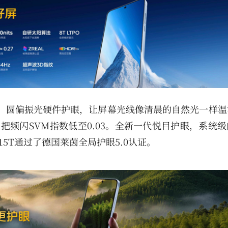
方案：圆偏振光硬件护眼，让屏幕光线像清晨的自然光一样
，把频闪SVM指数低至0.03。全新一代悦目护眼，系统
15T通过了德国莱茵全局护眼5.0认证。