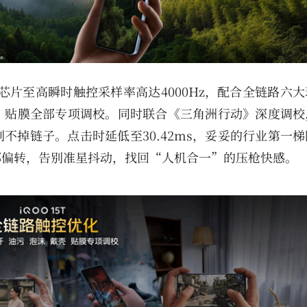
控芯片至高瞬时触控采样率高达4000Hz，配合全链路六
、贴膜全部专项调校。同时联合《三角洲行动》深度调校
不掉链子。点击时延低至30.42ms，妥妥的行业第一
手部偏转，告别准星抖动，找回“人机合一”的压枪快感。