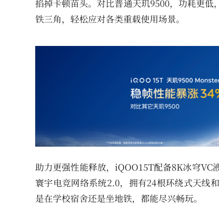
掐掉卡顿苗头。对比普通天玑9500，功耗更低，稳帧
铁三角，轻松应对各类重载使用场景。
助力更强性能释放，iQOO15T配备8K冰穹
寰宇电竞网络系统2.0，拥有24根环绕式天线和
是在学校宿舍还是坐地铁，都能尽兴畅玩。