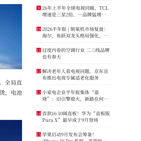
26年上半年全球电视回暖，TCL
9
增速是三星2倍，一品牌猛增
14.8%
2026半年报 | 制氧机市场复盘：
10
海尔，鱼跃双龙头格局强化，大
升数制氧市场进一步打开
过度内卷的空调行业 二三线品牌
11
也有春天
解决老年人看电视问题，京东宣
12
布推出电视专属适老化服务
法。全局直
烫，电池
小家电企业半年报集体“退
13
烧”：旧引擎熄火，新路在何
方？
首款16:10阔直板！华为“直板版
14
Pura X”最早或于9月登场
苹果启动9月发布会筹备！
15
iPhone 18 Pro系列、首款折叠