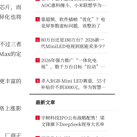
AOC惠科缠斗，小米联想华为进
芯片，而
前八
差异化也将
靠超频、软件插帧“优化”？电
5
竞屏参数虚标问题，该整治了
80万台还是180万台？2026新一
6
。不过三者
代MiniLED电视到底能卖多少？
 Max的定
2026年强力推广“一体化电
7
视”，数千万台目标“拉动”彩
电业？
成更丰富的
杀入RGB-Mini LED赛道，55寸
8
补贴价不到3000元，华为智慧屏
要“走量”？
最新文章
格上涨影
宇树科技IPO公布战略配售！梁
1
文锋旗下DeepSeek现身大名单
化，厂商正