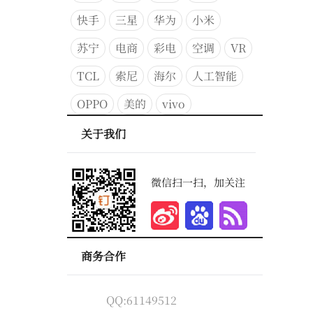
快手
三星
华为
小米
苏宁
电商
彩电
空调
VR
TCL
索尼
海尔
人工智能
OPPO
美的
vivo
关于我们
微信扫一扫，加关注
商务合作
QQ:61149512