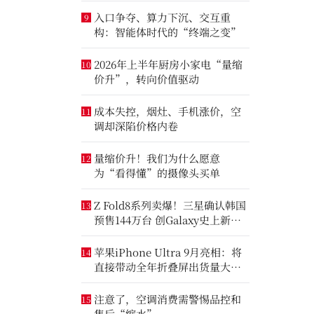
入口争夺、算力下沉、交互重
9
构：智能体时代的“终端之变”
2026年上半年厨房小家电“量缩
10
价升”，转向价值驱动
成本失控，烟灶、手机涨价，空
11
调却深陷价格内卷
量缩价升！我们为什么愿意
12
为“看得懂”的摄像头买单
Z Fold8系列卖爆！三星确认韩国
13
预售144万台 创Galaxy史上新纪
录
苹果iPhone Ultra 9月亮相：将
14
直接带动全年折叠屏出货量大涨
20%
注意了，空调消费需警惕品控和
15
售后“缩水”