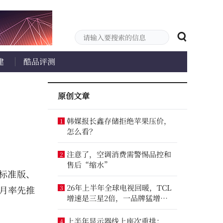
建
酷品评测
原创文章
韩媒报长鑫存储拒绝苹果压价，
1
怎么看？
注意了，空调消费需警惕品控和
2
售后“缩水”
标准版、
26年上半年全球电视回暖，TCL
0月率先推
3
增速是三星2倍，一品牌猛增
14.8%
上半年显示器线上座次重排：
4