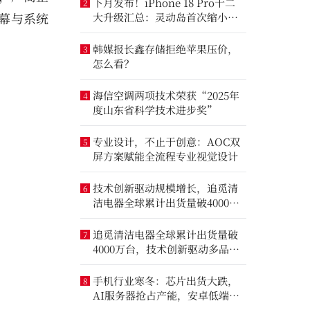
下月发布！iPhone 18 Pro十二
2
幕与系统
大升级汇总：灵动岛首次缩小、
首次2nm芯片
韩媒报长鑫存储拒绝苹果压价，
3
怎么看？
海信空调两项技术荣获“2025年
4
度山东省科学技术进步奖”
专业设计，不止于创意：AOC双
5
屏方案赋能全流程专业视觉设计
技术创新驱动规模增长，追觅清
6
洁电器全球累计出货量破4000万
台
追觅清洁电器全球累计出货量破
7
4000万台，技术创新驱动多品类
增长
手机行业寒冬：芯片出货大跌，
8
AI服务器抢占产能，安卓低端压
力最大