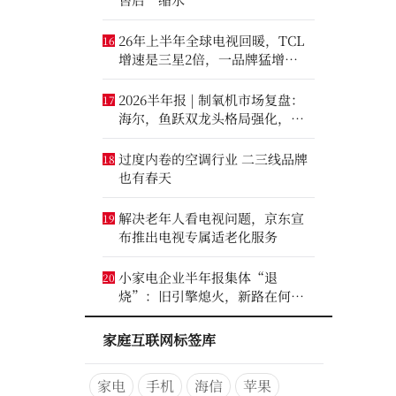
26年上半年全球电视回暖，TCL
16
增速是三星2倍，一品牌猛增
14.8%
2026半年报 | 制氧机市场复盘：
17
海尔，鱼跃双龙头格局强化，大
升数制氧市场进一步打开
过度内卷的空调行业 二三线品牌
18
也有春天
解决老年人看电视问题，京东宣
19
布推出电视专属适老化服务
小家电企业半年报集体“退
20
烧”：旧引擎熄火，新路在何
方？
家庭互联网标签库
家电
手机
海信
苹果