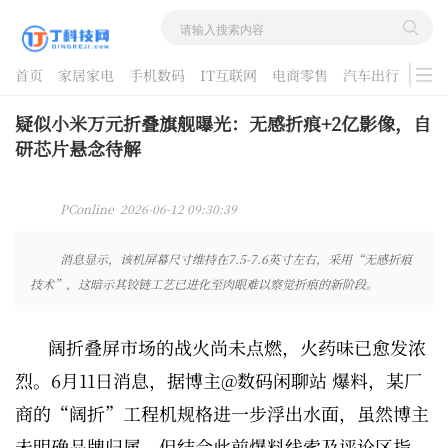
首页
家居家电
手机数码
IT互联网
电商零售
汽车出行
游戏
酷品评测
疑似小米万元折叠旗舰曝光：无感折痕+2亿影像，自
研芯片悬念待解
PConline 2026-06-12 09:30:39
消息显示，该机屏幕尺寸维持在7.5-7.6英寸左右，采用“无感折痕
技术”，这暗示其铰链工艺已进化至肉眼难以察觉折痕的新阶段。
阔折叠屏市场的战火尚未点燃，火药味已愈发浓
烈。6月11日消息，据博主@数码闲聊站 爆料，某厂
商的“阔折”工程机规格进一步浮出水面，虽然博主
未明确品牌归属，但结合此前爆料线索及评论区指