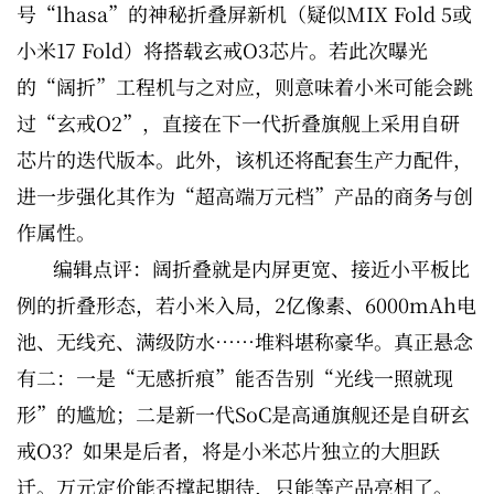
号“lhasa”的神秘折叠屏新机（疑似MIX Fold 5或
小米17 Fold）将搭载玄戒O3芯片。若此次曝光
的“阔折”工程机与之对应，则意味着小米可能会跳
过“玄戒O2”，直接在下一代折叠旗舰上采用自研
芯片的迭代版本。此外，该机还将配套生产力配件，
进一步强化其作为“超高端万元档”产品的商务与创
作属性。
编辑点评：阔折叠就是内屏更宽、接近小平板比
例的折叠形态，若小米入局，2亿像素、6000mAh电
池、无线充、满级防水……堆料堪称豪华。真正悬念
有二：一是“无感折痕”能否告别“光线一照就现
形”的尴尬；二是新一代SoC是高通旗舰还是自研玄
戒O3？如果是后者，将是小米芯片独立的大胆跃
迁。万元定价能否撑起期待，只能等产品亮相了。