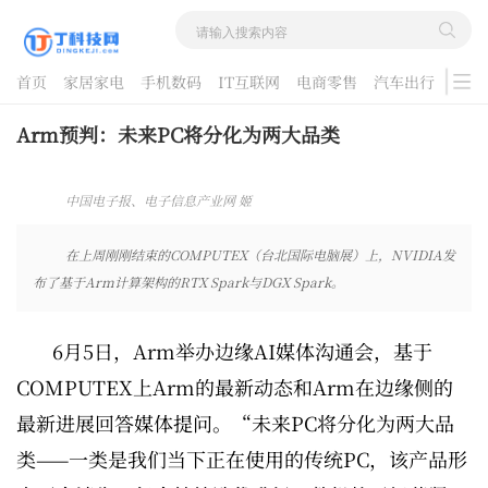
首页
家居家电
手机数码
IT互联网
电商零售
汽车出行
游戏
酷品评测
Arm预判：未来PC将分化为两大品类
中国电子报、电子信息产业网 姬
晓婷、刘璐（实习生） 2026-06-
12 09:58:15
在上周刚刚结束的COMPUTEX（台北国际电脑展）上，NVIDIA发
布了基于Arm计算架构的RTX Spark与DGX Spark。
6月5日，Arm举办边缘AI媒体沟通会，基于
COMPUTEX上Arm的最新动态和Arm在边缘侧的
最新进展回答媒体提问。“未来PC将分化为两大品
类——一类是我们当下正在使用的传统PC，该产品形