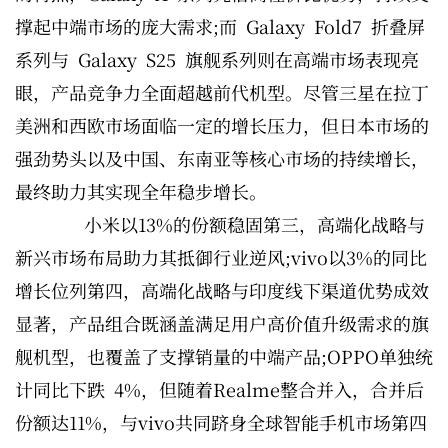
撑起中端市场的庞大需求;而 Galaxy Fold7 折叠屏
系列与 Galaxy S25 旗舰系列则在高端市场表现亮
眼，产品竞争力全面超越前代机型。尽管三星在拉丁
美洲和西欧市场面临一定的增长压力，但日本市场的
强劲势头以及中国、东南亚等核心市场的持续增长，
最终助力其实现全年稳步增长。
小米以13%的份额稳固第三，高端化战略与
新兴市场布局助力其抵御行业逆风;vivo以3%的同比
增长位列第四，高端化战略与印度线下渠道优势成效
显著，产品组合既涵盖满足用户高价值升级需求的旗
舰机型，也覆盖了支撑销量的中端产品;OPPO单独统
计同比下跌 4%，但随着Realme整合并入，合并后
份额达11%，与vivo共同跻身全球智能手机市场第四