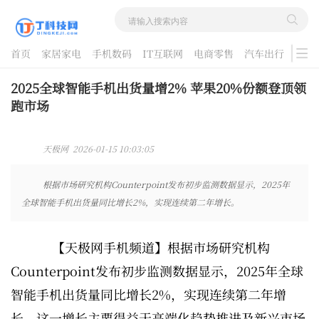
首页
家居家电
手机数码
IT互联网
电商零售
汽车出行
游戏
酷品评测
2025全球智能手机出货量增2% 苹果20%份额登顶领
跑市场
天极网 2026-01-15 10:03:05
根据市场研究机构Counterpoint发布初步监测数据显示，2025年
全球智能手机出货量同比增长2%，实现连续第二年增长。
【天极网手机频道】根据市场研究机构
Counterpoint发布初步监测数据显示，2025年全球
智能手机出货量同比增长2%，实现连续第二年增
长。这一增长主要得益于高端化趋势推进及新兴市场