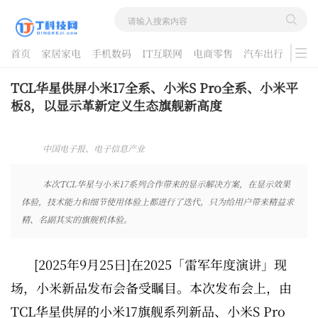
首页
家居家电
手机数码
IT互联网
电商零售
汽车出行
游戏
酷品评测
TCL华星供屏小米17全系、小米S Pro全系、小米平
板8，以显示革新定义生态旗舰新高度
中国电子报、电子信息产业
网 2025-09-29 08:21:37
本次TCL华星与小米17系列合作带来的显示解决方案，在显示效果
体验，技术能力和细节使用体验上都进行了迭代，只为给用户带来精益求
精、名副其实的旗舰机体验。
[2025年9月25日]在2025「雷军年度演讲」现
场，小米新品发布会备受瞩目。本次发布会上，由
TCL华星供屏的小米17旗舰系列新品、小米S Pro