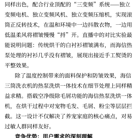
同样出色，配合行业顶配的“三变频”系统——独立
变频电机、独立变频风机、独立变频压缩机，实现滚
筒正反转技术，在温和环境中一边抖散衣物，一边用
低温柔风将褶皱慢慢“捋”开。直播中的对比实验最
能说明问题：传统烘干的白衬衫褶皱满布，而海信热
泵处理的衬衫几乎没有褶皱，展现出接近手工熨烫的
平整效果。
除了温度控制带来的面料保护和防皱效果，海信
三筒洗衣机的热泵洗烘一体技术在细节处理上同样精
益求精。搭载空净级除毛屑功能的海信热泵洗烘一体
机，在烘干过程中对宠物毛发、毛屑、粉尘等层层拦
截。这一设计不仅解决了养宠家庭的核心痛点，对易
过敏人群同样友好。
竞争优势：用户需求的深刻理解