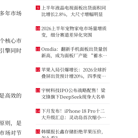
上半年液晶电视面板出货面积同
9
多年市场
比增长2.8%，大尺寸增幅明显
2026上半年宠物家电市场量增质
10
变，细分赛道差异化突围
个核心市
Omdia：翻新手机面板出货量创
引擎同时
11
新高，成为面板厂产能 “蓄水
池”
苹果入局引爆增长：2026全球折
12
叠屏出货预计增20%，四季度成
全年销量关键窗口
宇树科技IPO公布战略配售！梁
13
是高效的
文锋旗下DeepSeek现身大名单
下月发布！iPhone 18 Pro十二
14
大升级汇总：灵动岛首次缩小、
原则，是
首次2nm芯片
韩媒报长鑫存储拒绝苹果压价，
市场对节
15
怎么看？