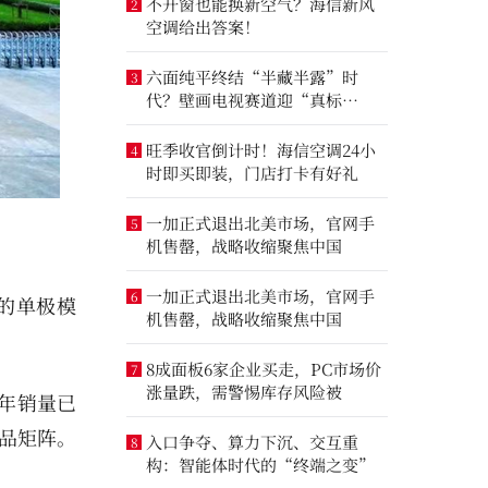
不开窗也能换新空气？海信新风
2
空调给出答案！
六面纯平终结“半藏半露”时
3
代？壁画电视赛道迎“真标
准”之争
旺季收官倒计时！海信空调24小
4
时即买即装，门店打卡有好礼
一加正式退出北美市场，官网手
5
机售罄，战略收缩聚焦中国
一加正式退出北美市场，官网手
6
的单极模
机售罄，战略收缩聚焦中国
8成面板6家企业买走，PC市场价
7
涨量跌，需警惕库存风险被
年销量已
品矩阵。
入口争夺、算力下沉、交互重
8
构：智能体时代的“终端之变”