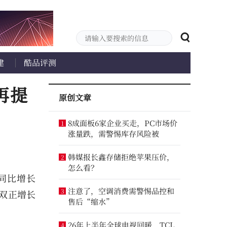
建
酷品评测
再提
原创文章
8成面板6家企业买走，PC市场价
1
涨量跌，需警惕库存风险被
韩媒报长鑫存储拒绝苹果压价，
2
怎么看？
同比增长
注意了，空调消费需警惕品控和
3
双双正增长
售后“缩水”
26年上半年全球电视回暖，TCL
4