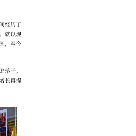
间经历了
。就以现
园，至今
键落子。
增长再提