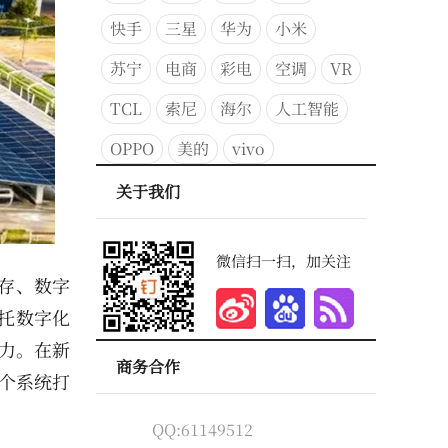
快手
三星
华为
小米
苏宁
电商
彩电
空调
VR
TCL
索尼
海尔
人工智能
OPPO
美的
vivo
关于我们
微信扫一扫，加关注
存、数字
托数字化
力。在新
商务合作
3个系统打
QQ:61149512