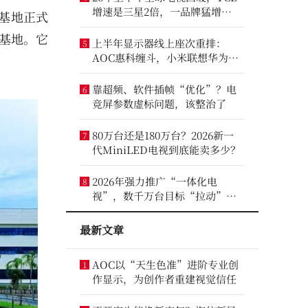
增速是三星2倍，一品牌猛增
基地正式
14.8%
基地。它
上半年显示器线上座次重排：
5
AOC惠科缠斗，小米联想华为进
前八
靠超频、软件插帧“优化”？电
6
竞屏参数虚标问题，该整治了
80万台还是180万台？2026新一
7
代MiniLED电视到底能卖多少？
2026年强力推广“一体化电
8
视”，数千万台目标“拉动”彩
电业？
最新文章
AOC以“天生色准”进阶专业创
1
作显示，为创作者重建视觉信任