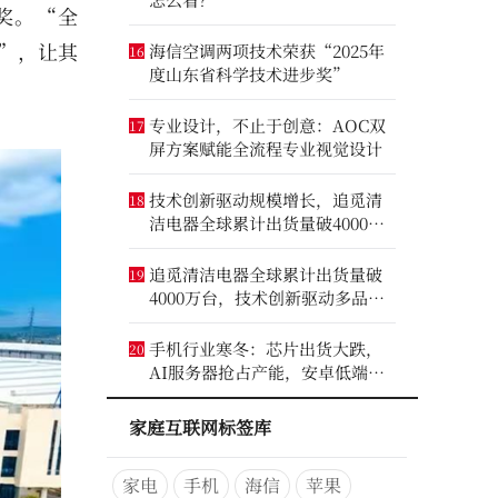
奖。“全
”，让其
海信空调两项技术荣获“2025年
16
度山东省科学技术进步奖”
专业设计，不止于创意：AOC双
17
屏方案赋能全流程专业视觉设计
技术创新驱动规模增长，追觅清
18
洁电器全球累计出货量破4000万
台
追觅清洁电器全球累计出货量破
19
4000万台，技术创新驱动多品类
增长
手机行业寒冬：芯片出货大跌，
20
AI服务器抢占产能，安卓低端压
力最大
家庭互联网标签库
家电
手机
海信
苹果