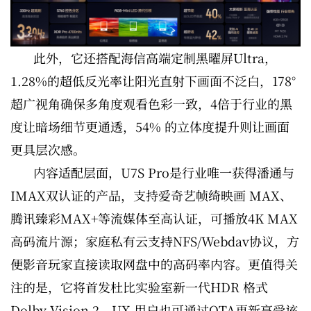
此外，它还搭配海信高端定制黑曜屏Ultra，
1.28%的超低反光率让阳光直射下画面不泛白，178°
超广视角确保多角度观看色彩一致，4倍于行业的黑
度让暗场细节更通透，54% 的立体度提升则让画面
更具层次感。
内容适配层面，U7S Pro是行业唯一获得潘通与
IMAX双认证的产品，支持爱奇艺帧绮映画 MAX、
腾讯臻彩MAX+等流媒体至高认证，可播放4K MAX
高码流片源；家庭私有云支持NFS/Webdav协议，方
便影音玩家直接读取网盘中的高码率内容。更值得关
注的是，它将首发杜比实验室新一代HDR 格式
Dolby Vision 2，UX 用户也可通过OTA更新享受该