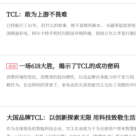
TCL：敢为上游不畏难
已经航行了42年，但TCL的故事，绝不是顺风顺水。 从磁带起家到电话机称王，从做电视、手机等硬件单品到拓展全场景智能终端，从收购
汤姆逊彩电、阿尔卡特手机经历跨国并购阵痛，到创立TCL华星打破
四十二年发展之路，穿越激流险滩，冲破寒冬风暴，经年累月的是磨砺，更是跨越困境之后的崭
展播，为您
一场618大胜，揭示了TCL的成功密码
原创
消费环境的变化，消费者的趋向理性，以及品牌自身能力的千差万别，
极作为。在这样的的背景下，家电业的头部劲旅TCL交出了亮眼的市
增长与行业站位，不仅电视品类续写冠军传奇，冰洗、空调也在加速
功密码是什么呢？
大国品牌TCL：以创新探索无限 用科技致敬生活
作为全球领先的智能科技企业，TCL实业致力于为全球用户带来智慧