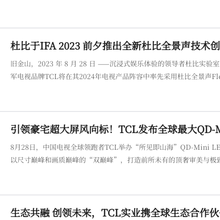
杜比于IFA 2023 前夕推出全新杜比全景声技术
旧金山，2023 年 8 月 28 日 ——沉浸式娱乐体验的领导者杜比实验
军电视品牌TCL将在其2024年电视产品阵容中率先采用杜比全景声FlexConnect。 杜比全景声 FlexConnect 
系统与作为配件的无线扬声器进行无缝配对，实现更加丰富、身临其
引领豪宅超大屏风向标！TCL发布全球最大QD-Mini 
8月28日，中国电视全球领跑者TCL举办“所见即山海”QD-Mini LED
以尺寸巅峰和画质巅峰的“双巅峰”，打造前所未有的顶奢审美与极致体验，锚定豪宅超大屏电视风
QD-Mini LED电视，也是全球第一台20000+级分区QD-Mini L
生态共融 创领未来，TCL实业携全球生态合作