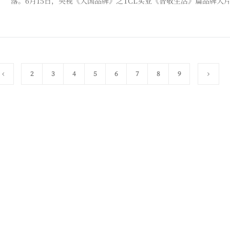
落。6月15日，央视《大国品牌》之TCL实业《智敬生活》篇品牌大片
产业所取得的卓越成果，将全球消费者使用TCL智能终端产品获得的美好感受充分表达。 该品牌大片生动呈现
从造就震
2
3
4
5
6
7
8
9