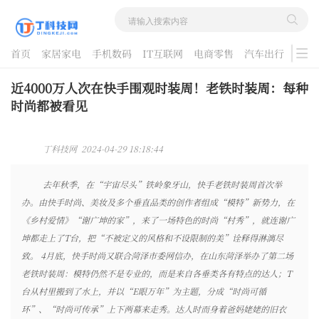
首页
家居家电
手机数码
IT互联网
电商零售
汽车出行
游戏
酷品评测
近4000万人次在快手围观时装周！老铁时装周：每种
时尚都被看见
丁科技网 2024-04-29 18:18:44
去年秋季，在“宇宙尽头”铁岭象牙山，快手老铁时装周首次举
办。由快手时尚、美妆及多个垂直品类的创作者组成“模特”新势力，在
《乡村爱情》“谢广坤的家”，来了一场特色的时尚“村秀”，就连谢广
坤都走上了T台，把“不被定义的风格和不设限制的美”诠释得淋漓尽
致。 4月底，快手时尚又联合菏泽市委网信办，在山东菏泽举办了第二场
老铁时装周：模特仍然不是专业的，而是来自各垂类各有特点的达人；T
台从村里搬到了水上，并以“E眼万年”为主题，分成“时尚可循
环”、“时尚可传承”上下两幕来走秀。达人时而身着爸妈姥姥的旧衣