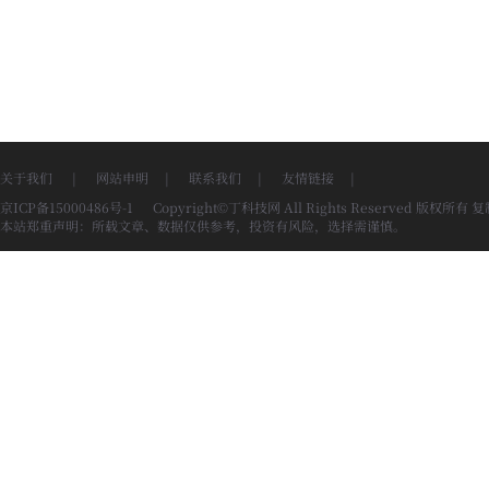
关于我们
|
网站申明
|
联系我们
|
友情链接
|
京ICP备15000486号-1
Copyright©丁科技网 All Rights Reserved 版权所有
本站郑重声明：所载文章、数据仅供参考，投资有风险，选择需谨慎。