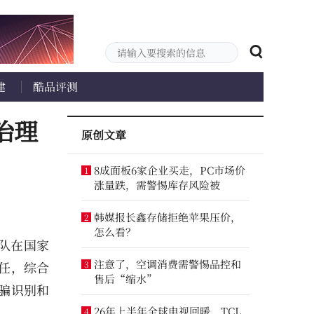
建
酷品评测
治理
原创文章
8成面板6家企业买走，PC市场价
1
涨量跌，需警惕库存风险被
韩媒报长鑫存储拒绝苹果压价，
2
怎么看？
团队在国家
注意了，空调消费需警惕品控和
任，综合
3
售后“缩水”
骗识别和
26年上半年全球电视回暖，TCL
4