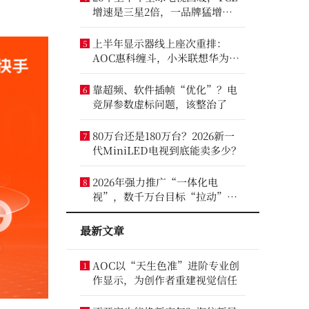
增速是三星2倍，一品牌猛增
14.8%
上半年显示器线上座次重排：
5
AOC惠科缠斗，小米联想华为进
前八
靠超频、软件插帧“优化”？电
6
竞屏参数虚标问题，该整治了
80万台还是180万台？2026新一
7
代MiniLED电视到底能卖多少？
2026年强力推广“一体化电
8
视”，数千万台目标“拉动”彩
电业？
最新文章
AOC以“天生色准”进阶专业创
1
作显示，为创作者重建视觉信任