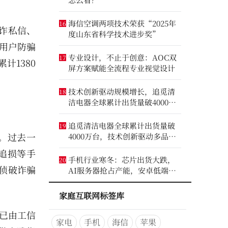
海信空调两项技术荣获“2025年
16
诈私信、
度山东省科学技术进步奖”
用户防骗
专业设计，不止于创意：AOC双
17
计1380
屏方案赋能全流程专业视觉设计
技术创新驱动规模增长，追觅清
18
洁电器全球累计出货量破4000万
台
追觅清洁电器全球累计出货量破
19
。过去一
4000万台，技术创新驱动多品类
增长
追损等手
手机行业寒冬：芯片出货大跌，
20
侦破诈骗
AI服务器抢占产能，安卓低端压
力最大
家庭互联网标签库
准已由工信
家电
手机
海信
苹果