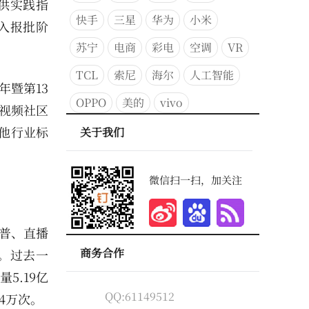
供实践指
快手
三星
华为
小米
入报批阶
苏宁
电商
彩电
空调
VR
TCL
索尼
海尔
人工智能
年暨第13
OPPO
美的
vivo
短视频社区
他行业标
关于我们
微信扫一扫，加关注
普、直播
商务合作
。过去一
5.19亿
QQ:61149512
4万次。