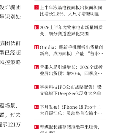
设诈骗团
上半年液晶电视面板出货面积同
9
比增长2.8%，大尺寸增幅明显
号识别处
2026上半年宠物家电市场量增质
10
变，细分赛道差异化突围
骗团伙群
Omdia：翻新手机面板出货量创
11
型已经超
新高，成为面板厂产能 “蓄水
池”
行风控策略
苹果入局引爆增长：2026全球折
12
叠屏出货预计增20%，四季度成
全年销量关键窗口
宇树科技IPO公布战略配售！梁
13
文锋旗下DeepSeek现身大名单
题场景，
下月发布！iPhone 18 Pro十二
14
大升级汇总：灵动岛首次缩小、
置。过去
首次2nm芯片
示121万
韩媒报长鑫存储拒绝苹果压价，
15
怎么看？