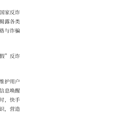
国家反诈
揭露各类
路与诈骗
假”反诈
维护用户
信息唤醒
时，快手
识，营造