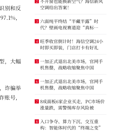
不开窗也能换新空气？海信新风
2
识别和反
空调给出答案！
.1%，
六面纯平终结“半藏半露”时
3
代？壁画电视赛道迎“真标
准”之争
旺季收官倒计时！海信空调24小
4
时即买即装，门店打卡有好礼
型，大幅
一加正式退出北美市场，官网手
5
机售罄，战略收缩聚焦中国
一加正式退出北美市场，官网手
6
个，诈骗举
机售罄，战略收缩聚焦中国
诈账号，
8成面板6家企业买走，PC市场价
7
涨量跌，需警惕库存风险被
入口争夺、算力下沉、交互重
8
构：智能体时代的“终端之变”