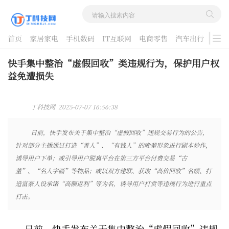
首页
家居家电
手机数码
IT互联网
电商零售
汽车出行
游戏
酷品评测
快手集中整治“虚假回收”类违规行为，保护用户权
益免遭损失
丁科技网 2025-07-07 16:56:38
日前，快手发布关于集中整治“虚假回收”违规交易行为的公告，
针对部分主播通过打造“善人”、“有钱人”的晚辈形象进行剧本炒作，
诱导用户下单；或引导用户脱离平台在第三方平台付费交易“古
董”、“名人字画”等物品；或以双方建联、获取“高价回收”名额、打
造富豪人设承诺“高额返利”等为名，诱导用户打赏等违规行为进行重点
打击。
日前，快手发布关于集中整治“虚假回收”违规