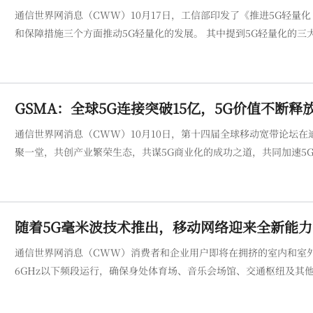
通信世界网消息（CWW）10月17日，工信部印发了《推进5G轻量
和保障措施三个方面推动5G轻量化的发展。 其中提到5G轻量化的三大发展目标，到2025年，5G RedCap产业综合能力显著提升，新产品、
新模式不断涌现，融
GSMA：全球5G连接突破15亿，5G价值不断释
通信世界网消息（CWW）10月10日，第十四届全球移动宽带论坛
聚一堂，共创产业繁荣生态，共谋5G商业化的成功之道，共同加速5G-A迈向商用。 会上，GSMA首席技术官Alex Sin
随着5G毫米波技术推出，移动网络迎来全新能力
通信世界网消息（CWW）消费者和企业用户即将在拥挤的室内和室
6GHz以下频段运行，确保身处体育场、音乐会场馆、交通枢纽及其他
峰会所呈现的核心观点之一。 目前已有超过170款5G毫米波设备上市，其中包括超过50款智能手机。随着技术的成熟和设备成本的降低，5G
毫米波正