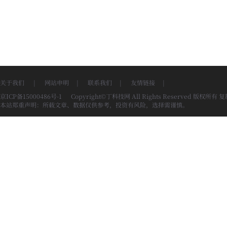
关于我们
|
网站申明
|
联系我们
|
友情链接
|
京ICP备15000486号-1
Copyright©丁科技网 All Rights Reserved 版权所有
本站郑重声明：所载文章、数据仅供参考，投资有风险，选择需谨慎。