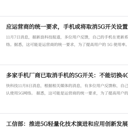
应运营商的统一要求，手机或将取消5G开关设置
11月7日消息，据新浪科技报道，多位用户反馈，自己的手机在更新系统之
络。据悉，这可能是运营商的统一要求，为了提高用户的 5G 使用率。 有一些用户表示，自己近日在更新了最新的手机系统，然后手机网
能默认使用5G。他在系统设置中的移动网络中发现，此前的“启用5
多家手机厂商已取消手机的5G开关：不能切换4
快科技11月8日消息，根据相关媒体的消息，有多位用户反馈称，自
认使用5G网络。 据悉，这可能是运营商的统一要求，为了提高用户的5G使用率。目前，有手机行业人士表示，以后的手机也不会设置关闭5G
开关。 但这引发了不少用户质疑，认为5G网络覆盖还不完善，并且相对耗电，开不开5G网络，应该把选择权交给用户，而不是强制默认开
启。 值
工信部：推进5G轻量化技术演进和应用创新发展