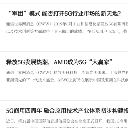
“军团”模式 能否打开5G行业市场的新天地？
通信世界网消息（CWW）2019年6月工业和信息化部发放5G商用
以及技术创新等方面取得了令人瞩目的成绩。 在公众用户市场上，截至6月末，5G移动电话用户已达6.76亿户，占移动电话用户的39.5%。在
5G行业应用市场上，产业界也进行了积极探索，在采矿、港口、电
加快
释放5G发展热潮，AMD成为5G“大赢家”
通信世界网消息（CWW）释放明日科技，创造光明未来。上海世界移
亚洲领先的下一代技术盛会，MWC上海旨在展示中国及亚洲在科技创新和新
海上，AMD 携手众多生态系统合作伙伴，展示了领先的 AMD FPGA、
5G商用四周年 融合应用技术产业体系初步构建
近日，第31届中国国际信息通信展览会在北京正式召开，我国5G商用也