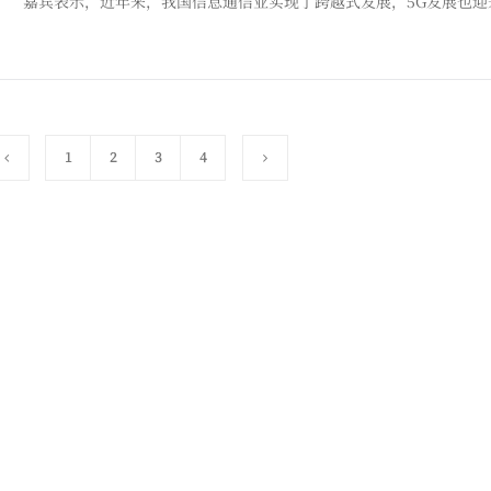
嘉宾表示，近年来，我国信息通信业实现了跨越式发展，5G发展也迎
科技成果转化，在网络部署建设达到一定规模后，5G将进入投资回报期。 “信息通信业作为国民经济的战略性、基础性、先导
对推动经济结构
1
2
3
4