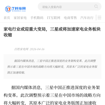
首页
家居家电
手机数码
IT互联网
电商零售
汽车出行
游戏
酷品评测
家电行业或迎重大变局，三星或将加速家电业务板块
收缩
百姓家电网 2026-04-16
10:27:57
据国内媒体消息，三星中国正推进深度的业务架构变革。此次调整
预示着三星在中国市场的战略方向将大幅转变，其原本广泛的家电业务版
图正加速收缩。
据国内媒体消息，三星中国正推进深度的业务架
构变革。此次调整预示着三星在中国市场的战略方向
将大幅转变，其原本广泛的家电业务版图正加速收