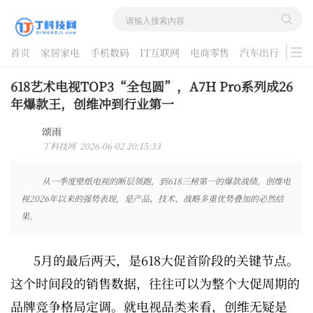
首页
家居家电
手机数码
IT互联网
电商零售
汽车出行
游戏
酷品评测
618艺术电视TOP3“全包圆”，A7H Pro系列成26
年爆款王，创维冲到行业第一
颂雨
丁科技网 2026-06-02 20:15:33
从一季度壁纸电视的断层领跑，到618三榜第一的爆款战绩，创维电
视2026年以来的强势表现，是产品、技术、战略多重优势叠加的必然结
果。
5月的最后两天，是618大促首阶段的关键节点。
这个时间段的销售数据，往往可以为整个大促周期的
品牌竞争格局定调。就电视品类来看，创维无疑是