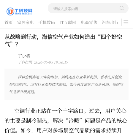
首页
家居家电
手机数码
IT互联网
电商零售
汽车出行
游戏
酷品评测
从战略到行动，海信空气产业如何造出“四个好空
气”？
丁少将
丁科技网 2026-06-05 19:56:19
深耕空调赛道30年的海信，始终走在行业革新前沿，曾率先开创变
频空调时代，改写行业温控技术格局，如今再度锚定产业新风向，领跑空
气品质升级赛道。
空调行业正站在一个十字路口。过去，用户关心
的主要是制冷制热，解决“冷暖”问题是产品的核心
价值。如今，用户对多场景空气品质的需求持续升