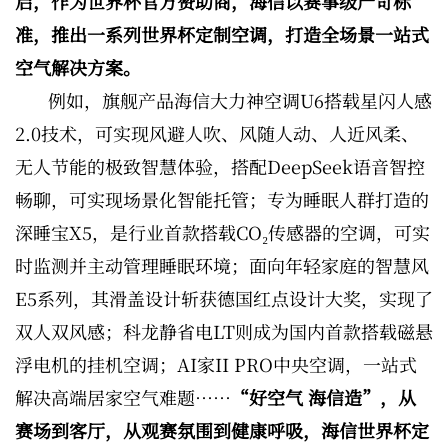
启，作为世界杯官方赞助商，海信以赛事级严苛标
准，推出一系列世界杯定制空调，打造全场景一站式
空气解决方案。
例如，旗舰产品海信大力神空调U6搭载星闪人感
2.0技术，可实现风避人吹、风随人动、人近风柔、
无人节能的极致智慧体验，搭配DeepSeek语音智控
畅聊，可实现场景化智能托管；专为睡眠人群打造的
深睡宝X5，是行业首款搭载CO₂传感器的空调，可实
时监测并主动管理睡眠环境；面向年轻家庭的智慧风
E5系列，其滑盖设计斩获德国红点设计大奖，实现了
双人双风感；科龙静省电LT则成为国内首款搭载磁悬
浮电机的挂机空调；AI家II PRO中央空调，一站式
解决高端居家空气难题……
“好空气 海信造”，从
赛场到客厅，从观赛氛围到健康呼吸，海信世界杯定