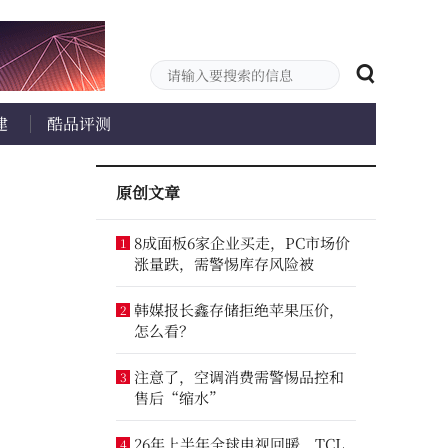
建
酷品评测
原创文章
8成面板6家企业买走，PC市场价
1
涨量跌，需警惕库存风险被
韩媒报长鑫存储拒绝苹果压价，
2
怎么看？
注意了，空调消费需警惕品控和
3
售后“缩水”
26年上半年全球电视回暖，TCL
4