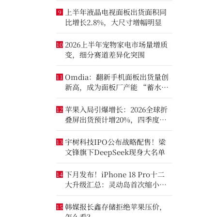
上半年液晶电视面板出货面积同
9
比增长2.8%，大尺寸增幅明显
2026上半年宠物家电市场量增质
10
变，细分赛道差异化突围
Omdia：翻新手机面板出货量创
11
新高，成为面板厂产能 “蓄水
池”
苹果入局引爆增长：2026全球折
12
叠屏出货预计增20%，四季度成
全年销量关键窗口
宇树科技IPO公布战略配售！梁
13
文锋旗下DeepSeek现身大名单
下月发布！iPhone 18 Pro十二
14
大升级汇总：灵动岛首次缩小、
首次2nm芯片
韩媒报长鑫存储拒绝苹果压价，
15
怎么看？