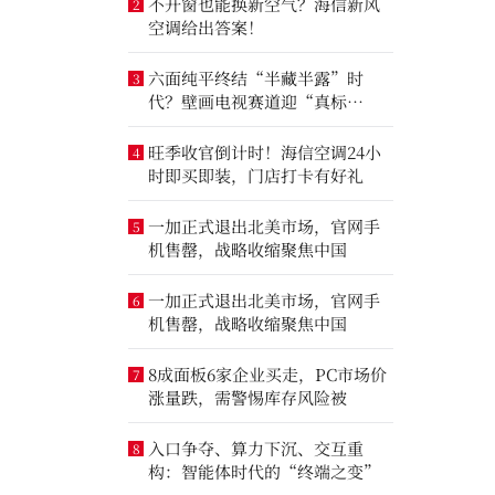
不开窗也能换新空气？海信新风
2
空调给出答案！
六面纯平终结“半藏半露”时
3
代？壁画电视赛道迎“真标
准”之争
旺季收官倒计时！海信空调24小
4
时即买即装，门店打卡有好礼
一加正式退出北美市场，官网手
5
机售罄，战略收缩聚焦中国
一加正式退出北美市场，官网手
6
机售罄，战略收缩聚焦中国
8成面板6家企业买走，PC市场价
7
涨量跌，需警惕库存风险被
入口争夺、算力下沉、交互重
8
构：智能体时代的“终端之变”