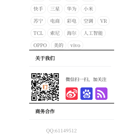
快手
三星
华为
小米
苏宁
电商
彩电
空调
VR
TCL
索尼
海尔
人工智能
OPPO
美的
vivo
关于我们
微信扫一扫，加关注
商务合作
QQ:61149512