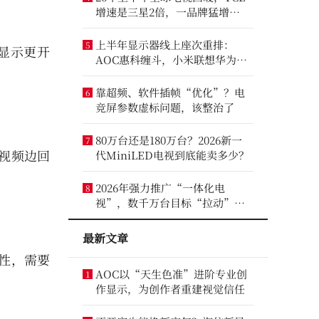
增速是三星2倍，一品牌猛增
14.8%
上半年显示器线上座次重排：
5
显示更开
AOC惠科缠斗，小米联想华为进
前八
靠超频、软件插帧“优化”？电
6
竞屏参数虚标问题，该整治了
80万台还是180万台？2026新一
7
视频边回
代MiniLED电视到底能卖多少？
2026年强力推广“一体化电
8
视”，数千万台目标“拉动”彩
电业？
最新文章
性，需要
AOC以“天生色准”进阶专业创
1
作显示，为创作者重建视觉信任