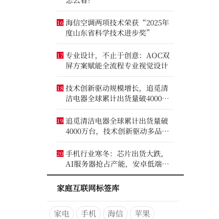
海信空调两项技术荣获“2025年
16
度山东省科学技术进步奖”
专业设计，不止于创意：AOC双
17
屏方案赋能全流程专业视觉设计
技术创新驱动规模增长，追觅清
18
洁电器全球累计出货量破4000万
台
追觅清洁电器全球累计出货量破
19
4000万台，技术创新驱动多品类
增长
手机行业寒冬：芯片出货大跌，
20
AI服务器抢占产能，安卓低端压
力最大
家庭互联网标签库
家电
手机
海信
苹果