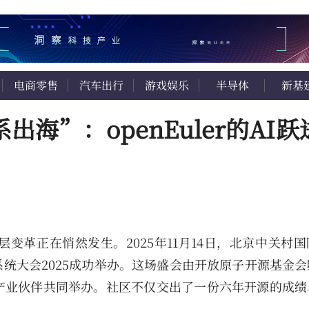
电商零售
汽车出行
游戏娱乐
半导体
新基
海”：openEuler的AI跃
变革正在悄然发生。2025年11月14日，北京中关村
统大会2025成功举办。这场盛会由开放原子开源基金会
十家产业伙伴共同举办。社区不仅交出了一份六年开源的成
”。