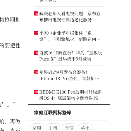
解决老年人看电视问题，京东宣
16
异构协同推
布推出电视专属适老化服务
小家电企业半年报集体“退
17
烧”：旧引擎熄火，新路在何
真的要把性
方？
首款16:10阔直板！华为“直板版
18
Pura X”最早或于9月登场
苹果启动9月发布会筹备！
19
iPhone 18 Pro系列、首款折叠
iPhone将亮相
REDMI K100 Pro后期可升级澎
20
湃OS 4：底层架构全盘重构 彻底
海’。”
剥离MIUI遗留代码
家庭互联网标签库
响，再做
家电
手机
海信
苹果
海，真正