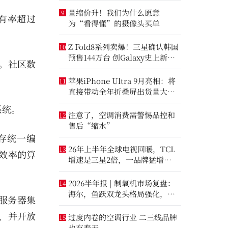
量缩价升！我们为什么愿意
9
占有率超过
为“看得懂”的摄像头买单
Z Fold8系列卖爆！三星确认韩国
10
预售144万台 创Galaxy史上新纪
。社区数
录
苹果iPhone Ultra 9月亮相：将
11
直接带动全年折叠屏出货量大涨
20%
系统。
注意了，空调消费需警惕品控和
12
售后“缩水”
存统一编
26年上半年全球电视回暖，TCL
13
效率的算
增速是三星2倍，一品牌猛增
14.8%
2026半年报 | 制氧机市场复盘：
14
海尔，鱼跃双龙头格局强化，大
统服务器集
升数制氧市场进一步打开
码，并开放
过度内卷的空调行业 二三线品牌
15
也有春天