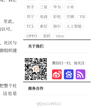
快手
三星
华为
小米
苏宁
电商
彩电
空调
VR
人。至此，
TCL
索尼
海尔
人工智能
的认可。
OPPO
美的
vivo
时，社区与
关于我们
球开源组织建
微信扫一扫，加关注
把整个社
商务合作
，这也是
QQ:61149512