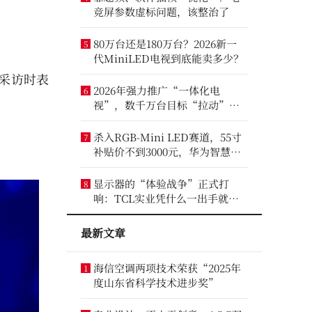
竞屏参数虚标问题，该整治了
80万台还是180万台？2026新一
5
代MiniLED电视到底能卖多少？
采访时表
2026年强力推广“一体化电
6
视”，数千万台目标“拉动”彩
电业？
杀入RGB-Mini LED赛道，55寸
7
补贴价不到3000元，华为智慧屏
要“走量”？
显示器的“体验战争”正式打
8
响：TCL实业凭什么一出手就定
义了三条赛道？
最新文章
海信空调两项技术荣获“2025年
1
度山东省科学技术进步奖”