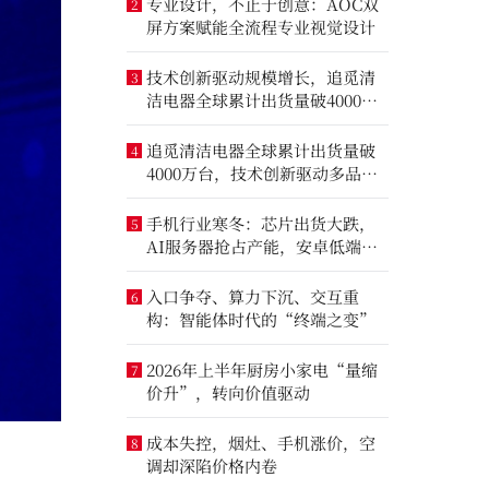
专业设计，不止于创意：AOC双
2
屏方案赋能全流程专业视觉设计
技术创新驱动规模增长，追觅清
3
洁电器全球累计出货量破4000万
台
追觅清洁电器全球累计出货量破
4
4000万台，技术创新驱动多品类
增长
手机行业寒冬：芯片出货大跌，
5
AI服务器抢占产能，安卓低端压
力最大
入口争夺、算力下沉、交互重
6
构：智能体时代的“终端之变”
2026年上半年厨房小家电“量缩
7
价升”，转向价值驱动
成本失控，烟灶、手机涨价，空
8
调却深陷价格内卷