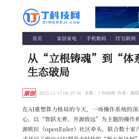
首页
家居家电
手机数码
IT互联网
从“立根铸魂”到“体系出
生态破局
原创
2025-11-17 08:29:56
来源：丁科技网
作者：魏琪
在AI重塑算力格局的今天，一场操作系统的深层
心，以“智跃无界，开源致远”为主题的操作系
源欧拉（openEuler）社区牵头，联合数
式开启了面向AI与超节点时代的“新五年计划