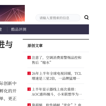
建
酷品评测
进与
原创文章
注意了，空调消费需警惕品控和
1
售后“缩水”
26年上半年全球电视回暖，TCL
2
增速是三星2倍，一品牌猛增
国际创新中
14.8%
上半年显示器线上座次重排：
3
孵化的开
AOC惠科缠斗，小米联想华为进
绩单，更正
前八
靠超频、软件插帧“优化”？电
4