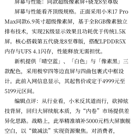
屏幕与性能：同款超级像素屏+骁龙8至尊版
屏幕与性能看齐顶级规格。正面采用小米17 Pro
Max同款6.9英寸超级像素屏，基于全RGB像素独立
排布技术，实现2K级显示效果且功耗优于传统1.5K
屏。核心搭载第五代骁龙8至尊版，搭配LPDDR5X
内存与UFS 4.1闪存，性能释放无需担忧。
新机提供「晴空蓝」、「白色」与「像素黑」三
款配色，采用极窄四等边直屏与四曲包裹式中框设
计。此前入网信息显示，其起售价或定于4999元至
5199元区间。
编辑点评：从行业看，小米反其道而行，砍掉炫
技背屏，回归大屏续航本质，为“内卷”市场提供差
异化思路。战略上，此举精准填补5000元档大屏旗舰
空白，以“做减法”实现资源聚焦。对消费者，