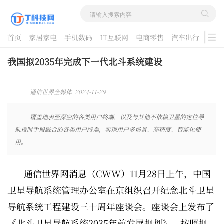
首页
家居家电
手机数码
IT互联网
电商零售
汽车出行
游戏
酷品评测
我国拟2035年完成下一代北斗系统建设
通信世界全媒体 2024-11-29
09:24:55
覆盖地表至深空的各类用户终端，以及与其他不依赖卫星的定位导
航授时手段融合的各类用户终端，实现用户多场景、高精度、智能化使
用。
通信世界网消息（CWW）11月28日上午，中国
卫星导航系统管理办公室在京组织召开纪念北斗卫星
导航系统工程建设三十周年座谈会。座谈会上发布了
《北斗卫星导航系统2035年前发展规划》。按照规