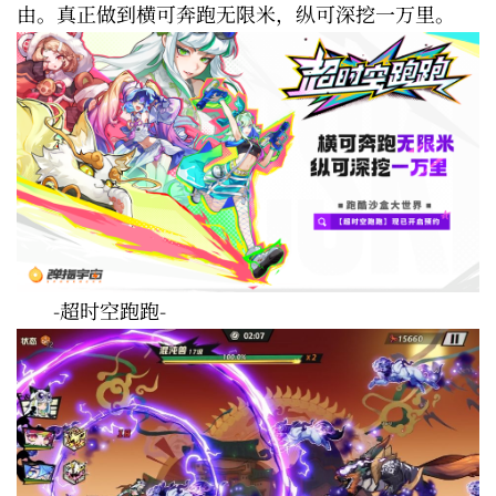
由。真正做到横可奔跑无限米，纵可深挖一万里。
-超时空跑跑-