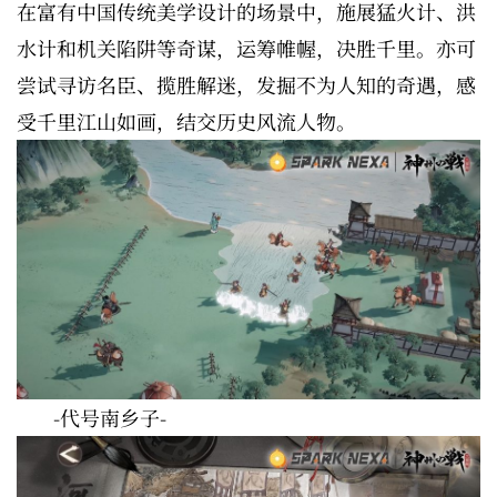
在富有中国传统美学设计的场景中，施展猛火计、洪
水计和机关陷阱等奇谋，运筹帷幄，决胜千里。亦可
尝试寻访名臣、揽胜解迷，发掘不为人知的奇遇，感
受千里江山如画，结交历史风流人物。
-代号南乡子-