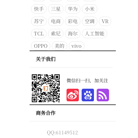
快手
三星
华为
小米
苏宁
电商
彩电
空调
VR
TCL
索尼
海尔
人工智能
OPPO
美的
vivo
关于我们
微信扫一扫，加关注
商务合作
QQ:61149512