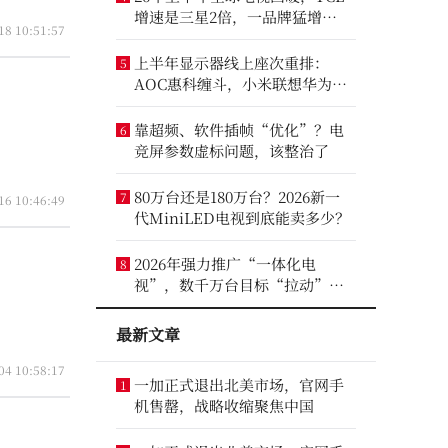
增速是三星2倍，一品牌猛增
18 10:51:57
14.8%
上半年显示器线上座次重排：
5
AOC惠科缠斗，小米联想华为进
前八
靠超频、软件插帧“优化”？电
6
竞屏参数虚标问题，该整治了
80万台还是180万台？2026新一
7
16 10:46:49
代MiniLED电视到底能卖多少？
2026年强力推广“一体化电
8
视”，数千万台目标“拉动”彩
电业？
最新文章
04 10:58:17
一加正式退出北美市场，官网手
1
机售罄，战略收缩聚焦中国