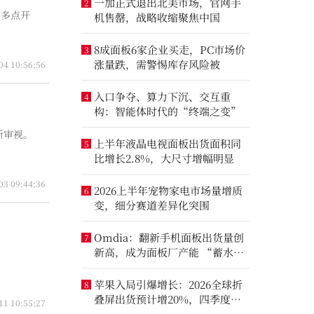
一加正式退出北美市场，官网手
2
“多点开
机售罄，战略收缩聚焦中国
8成面板6家企业买走，PC市场价
3
涨量跌，需警惕库存风险被
04 10:56:56
入口争夺、算力下沉、交互重
4
构：智能体时代的“终端之变”
新审视。
上半年液晶电视面板出货面积同
5
比增长2.8%，大尺寸增幅明显
03 09:44:36
2026上半年宠物家电市场量增质
6
变，细分赛道差异化突围
Omdia：翻新手机面板出货量创
7
新高，成为面板厂产能 “蓄水
池”
苹果入局引爆增长：2026全球折
8
叠屏出货预计增20%，四季度成
11 10:55:27
全年销量关键窗口