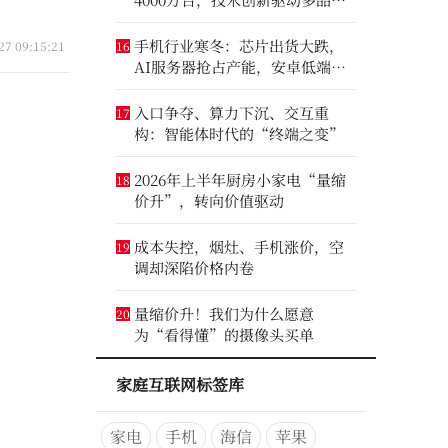
增长
手机行业寒冬：芯片出货大跌，
27 09:15:21
16
AI服务器抢占产能，安卓低端压
力最大
入口争夺、算力下沉、交互重
17
构：智能体时代的“终端之变”
2026年上半年厨房小家电“量缩
18
价升”，转向价值驱动
成本失控，烟灶、手机涨价，空
19
调却深陷价格内卷
量缩价升！我们为什么愿意
20
为“看得懂”的摄像头买单
家庭互联网标签库
家电
手机
海信
苹果