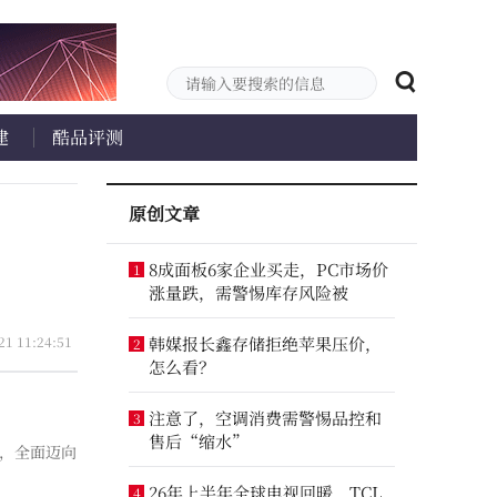
建
酷品评测
原创文章
8成面板6家企业买走，PC市场价
1
涨量跌，需警惕库存风险被
21 11:24:51
韩媒报长鑫存储拒绝苹果压价，
2
怎么看？
注意了，空调消费需警惕品控和
3
售后“缩水”
变，全面迈向
26年上半年全球电视回暖，TCL
4