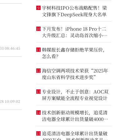
宇树科技IPO公布战略配售！梁
9
文锋旗下DeepSeek现身大名单
。
下月发布！iPhone 18 Pro十二
10
大升级汇总：灵动岛首次缩小、
首次2nm芯片
03 08:46:45
韩媒报长鑫存储拒绝苹果压价，
11
怎么看？
海信空调两项技术荣获“2025年
12
度山东省科学技术进步奖”
专业设计，不止于创意：AOC双
13
屏方案赋能全流程专业视觉设计
28 10:09:02
技术创新驱动规模增长，追觅清
14
洁电器全球累计出货量破4000万
台
追觅清洁电器全球累计出货量破
15
4000万台，技术创新驱动多品类