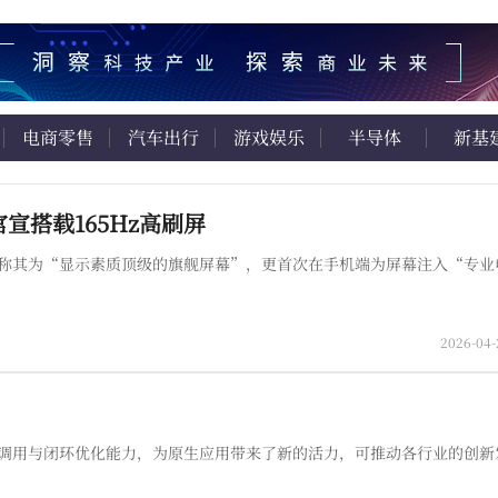
电商零售
汽车出行
游戏娱乐
半导体
新基
官宣搭载165Hz高刷屏
官方称其为“显示素质顶级的旗舰屏幕”，更首次在手机端为屏幕注入“专业
2026-04-
具调用与闭环优化能力，为原生应用带来了新的活力，可推动各行业的创新