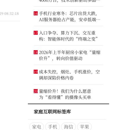
增长
手机行业寒冬：芯片出货大跌，
29 08:32:18
16
AI服务器抢占产能，安卓低端压
力最大
入口争夺、算力下沉、交互重
17
构：智能体时代的“终端之变”
2026年上半年厨房小家电“量缩
18
价升”，转向价值驱动
成本失控，烟灶、手机涨价，空
19
调却深陷价格内卷
量缩价升！我们为什么愿意
20
为“看得懂”的摄像头买单
家庭互联网标签库
家电
手机
海信
苹果