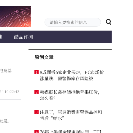
建
酷品评测
原创文章
电竞基
8成面板6家企业买走，PC市场价
1
涨量跌，需警惕库存风险被
24 10:22:42
韩媒报长鑫存储拒绝苹果压价，
2
怎么看？
注意了，空调消费需警惕品控和
3
售后“缩水”
发展。
26年上半年全球电视回暖，TCL
4