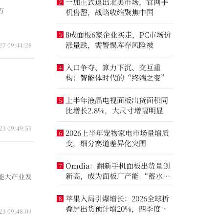
一加正式退出北美市场，官网手
2
万
机售罄，战略收缩聚焦中国
8成面板6家企业买走，PC市场价
3
涨量跌，需警惕库存风险被
27 09:44:28
入口争夺、算力下沉、交互重
4
构：智能体时代的“终端之变”
。
上半年液晶电视面板出货面积同
5
比增长2.8%，大尺寸增幅明显
23 09:49:53
2026上半年宠物家电市场量增质
6
变，细分赛道差异化突围
Omdia：翻新手机面板出货量创
7
新高，成为面板厂产能 “蓄水
能大产业发
池”
苹果入局引爆增长：2026全球折
8
叠屏出货预计增20%，四季度成
23 09:48:03
全年销量关键窗口