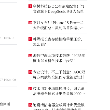
宇树科技IPO公布战略配售！梁
9
文锋旗下DeepSeek现身大名单
下月发布！iPhone 18 Pro十二
10
大升级汇总：灵动岛首次缩小、
首次2nm芯片
21 10:37:31
韩媒报长鑫存储拒绝苹果压价，
11
怎么看？
海信空调两项技术荣获“2025年
12
度山东省科学技术进步奖”
专业设计，不止于创意：AOC双
13
屏方案赋能全流程专业视觉设计
07 19:26:00
技术创新驱动规模增长，追觅清
14
洁电器全球累计出货量破4000万
台
企稳回暖
追觅清洁电器全球累计出货量破
15
4000万台，技术创新驱动多品类