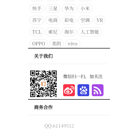
快手
三星
华为
小米
苏宁
电商
彩电
空调
VR
TCL
索尼
海尔
人工智能
OPPO
美的
vivo
关于我们
微信扫一扫，加关注
商务合作
QQ:61149512