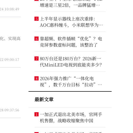
增速是三星2倍，一品牌猛增
24 10:08:49
14.8%
上半年显示器线上座次重排：
5
AOC惠科缠斗，小米联想华为进
前八
优化、实现高
靠超频、软件插帧“优化”？电
6
竞屏参数虚标问题，该整治了
80万台还是180万台？2026新一
7
22 09:00:17
代MiniLED电视到底能卖多少？
2026年强力推广“一体化电
8
视”，数千万台目标“拉动”彩
电业？
最新文章
28 09:37:56
一加正式退出北美市场，官网手
1
机售罄，战略收缩聚焦中国