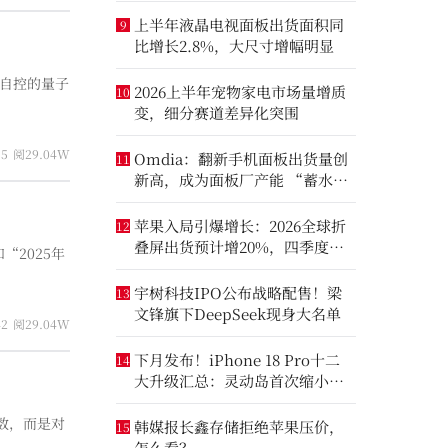
上半年液晶电视面板出货面积同
9
比增长2.8%，大尺寸增幅明显
、自控的量子
2026上半年宠物家电市场量增质
10
变，细分赛道差异化突围
55
阅29.04W
Omdia：翻新手机面板出货量创
11
新高，成为面板厂产能 “蓄水
池”
苹果入局引爆增长：2026全球折
12
叠屏出货预计增20%，四季度成
“2025年
全年销量关键窗口
宇树科技IPO公布战略配售！梁
13
文锋旗下DeepSeek现身大名单
42
阅29.04W
下月发布！iPhone 18 Pro十二
14
大升级汇总：灵动岛首次缩小、
首次2nm芯片
数，而是对
韩媒报长鑫存储拒绝苹果压价，
15
怎么看？