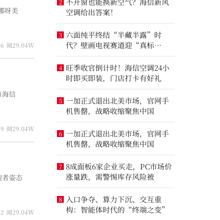
不开窗也能换新空气？海信新风
2
娜呀美
空调给出答案！
六面纯平终结“半藏半露”时
3
代？壁画电视赛道迎“真标
16
阅29.04W
准”之争
旺季收官倒计时！海信空调24小
4
时即买即装，门店打卡有好礼
与海信
一加正式退出北美市场，官网手
5
机售罄，战略收缩聚焦中国
19
阅29.04W
一加正式退出北美市场，官网手
6
机售罄，战略收缩聚焦中国
8成面板6家企业买走，PC市场价
7
涨量跌，需警惕库存风险被
跑者姿态
入口争夺、算力下沉、交互重
8
构：智能体时代的“终端之变”
12
阅29.04W