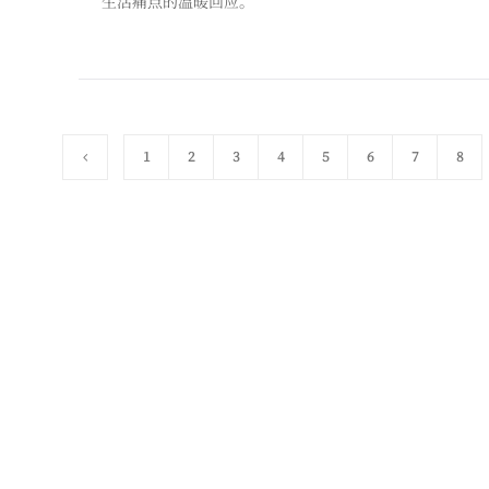
生活痛点的温暖回应。
1
2
3
4
5
6
7
8