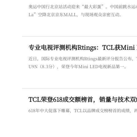
奥运中国行北京站活动迎来“最大彩蛋”。中国前跳水运
La”空降北京京东MALL，与现场观众亲密互动。
专业电视评测机构Rtings：TCL获Min
近日，国际专业电视评测机构Rtings最新评分报告公布，T
U9N（8.3分），荣登今年Mini LED电视新品第一。
TCL荣登618成交额榜首，销量与技术
618年中大促落下帷幕，TCL以品牌成交榜榜首的成绩