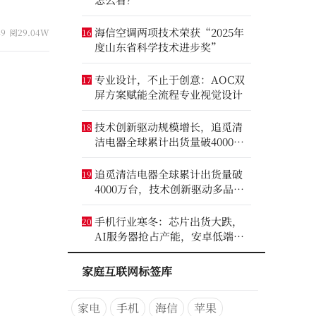
海信空调两项技术荣获“2025年
49
阅29.04W
16
度山东省科学技术进步奖”
专业设计，不止于创意：AOC双
17
屏方案赋能全流程专业视觉设计
技术创新驱动规模增长，追觅清
18
洁电器全球累计出货量破4000万
台
追觅清洁电器全球累计出货量破
19
4000万台，技术创新驱动多品类
增长
手机行业寒冬：芯片出货大跌，
20
AI服务器抢占产能，安卓低端压
力最大
家庭互联网标签库
家电
手机
海信
苹果