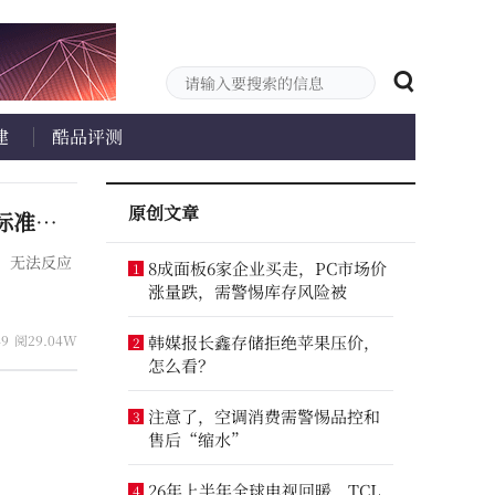
建
酷品评测
原创文章
CES 2026，TCL 联合德国莱茵TÜV共同发布显示产品感知立体色域白皮书，推动色彩评价标准再升级
，无法反应
8成面板6家企业买走，PC市场价
1
涨量跌，需警惕库存风险被
49
阅29.04W
韩媒报长鑫存储拒绝苹果压价，
2
怎么看？
注意了，空调消费需警惕品控和
3
售后“缩水”
26年上半年全球电视回暖，TCL
4