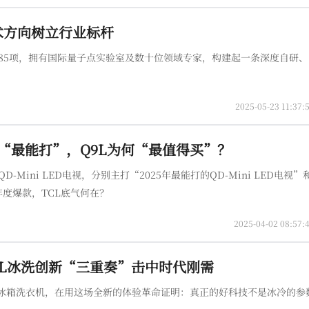
术方向树立行业标杆
485项，拥有国际量子点实验室及数十位领域专家，构建起一条深度自研
2025-05-23 11:37:
L为何“最能打”，Q9L为何“最值得买”？
-Mini LED电视，分别主打“2025年最能打的QD-Mini LED电视”和
年度爆款，TCL底气何在？
2025-04-02 08:57:
CL冰洗创新“三重奏”击中时代刚需
L冰箱洗衣机，在用这场全新的体验革命证明：真正的好科技不是冰冷的参