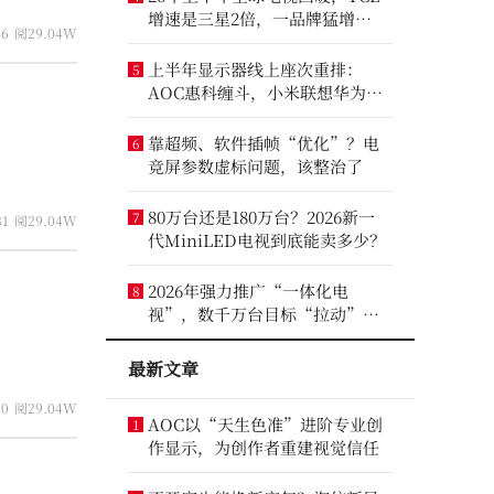
增速是三星2倍，一品牌猛增
46
阅29.04W
14.8%
上半年显示器线上座次重排：
5
AOC惠科缠斗，小米联想华为进
前八
靠超频、软件插帧“优化”？电
6
竞屏参数虚标问题，该整治了
80万台还是180万台？2026新一
7
31
阅29.04W
代MiniLED电视到底能卖多少？
2026年强力推广“一体化电
8
视”，数千万台目标“拉动”彩
电业？
最新文章
10
阅29.04W
AOC以“天生色准”进阶专业创
1
作显示，为创作者重建视觉信任