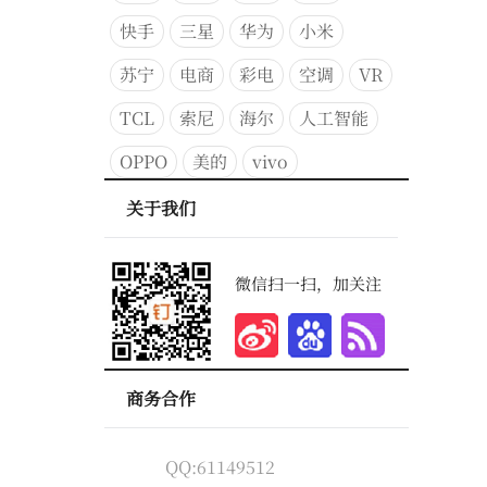
快手
三星
华为
小米
苏宁
电商
彩电
空调
VR
TCL
索尼
海尔
人工智能
OPPO
美的
vivo
关于我们
微信扫一扫，加关注
商务合作
QQ:61149512