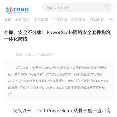
首页
家居家电
手机数码
IT互联网
电商零售
汽车出行
游戏
酷品评测
存储、安全不分家！PowerScale网络安全套件构筑
一体化防线
网络 2025-10-21 15:58:59
长久以来，Dell PowerScale从骨子里一直带有持续进化的创新基
因。从早期的“闪电计划”引入并行访问技术，到率先通过 NVIDIA
DGX SuperPOD 认证实现GPU直接通信，再到今年正式跻身NVIDIA云
提供商（NCP）认证行列，PowerScale不断为智能基础设施树立新标
杆。
长久以来，Dell PowerScale从骨子里一直带有