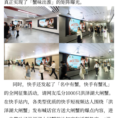
真正实现了「蟹味出淮」的矩阵曝光。
同时，快手还发起了「名中有蟹，快手有蟹礼」
的全网征集活动，请网友瓜分1000只洪泽湖大闸蟹。
在快手站内，各类型优质的快手短视频达人围绕「洪
泽湖大闸蟹」发布喊话官方送大闸蟹的爆点内容，进