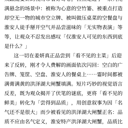
满悬念的场景中：被称为心意的空竹篓、被重点打造
却空无一物的城市空立牌、被叫做压桌菜的空餐盘与
淮安人徒手掰开空气并品尝滋味的「无实物表演」等
等，让观众不忍发出感叹「仅淮安人可见的东西到底
是什么？」
这一切在姜妍真正品尝到「看不见的主菜」后迎
来了反转，刚才令人费解的画面依次闪回：空白的广
告牌、笼筐、空盘、淮安人的餐桌上……霎时间都被
满膏满黄的洪泽湖大闸蟹填满。短片巧妙的视觉语言
反差，既为观众揭开了伏笔的谜底，更将「看不见的
鲜美」转化为「尝得到品质」，用创意叙事为因「名
气还不是很大」而少被看见的洪泽湖大闸蟹正名：品
质不应由名气定义，淮安特产洪泽湖大闸蟹，品质比