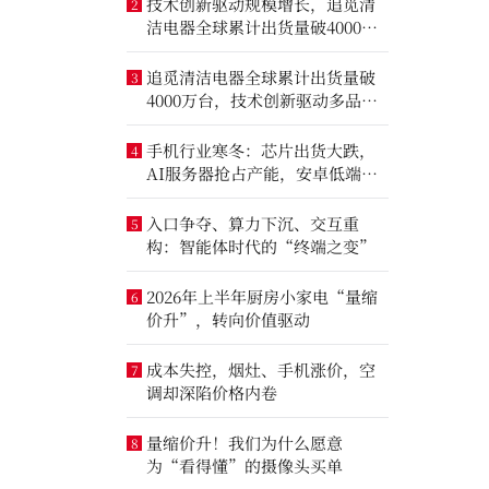
技术创新驱动规模增长，追觅清
2
洁电器全球累计出货量破4000万
台
追觅清洁电器全球累计出货量破
3
4000万台，技术创新驱动多品类
增长
手机行业寒冬：芯片出货大跌，
4
AI服务器抢占产能，安卓低端压
力最大
入口争夺、算力下沉、交互重
5
构：智能体时代的“终端之变”
2026年上半年厨房小家电“量缩
6
价升”，转向价值驱动
成本失控，烟灶、手机涨价，空
7
调却深陷价格内卷
量缩价升！我们为什么愿意
8
为“看得懂”的摄像头买单