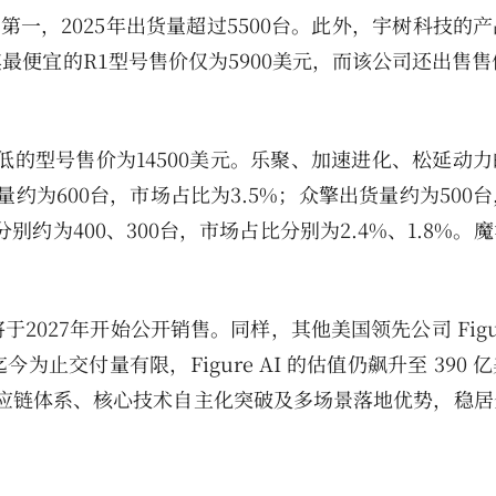
名第一，2025年出货量超过5500台。此外，宇树科技的
便宜的R1型号售价仅为5900美元，而该公司还出售售价
格最低的型号售价为14500美元。乐聚、加速进化、松延动
货量约为600台，市场占比为3.5%；众擎出货量约为500
别约为400、300台，市场占比分别为2.4%、1.8%。
将于2027年开始公开销售。同样，其他美国领先公司 Figure
尽管迄今为止交付量有限，Figure AI 的估值仍飙升至 390
善的供应链体系、核心技术自主化突破及多场景落地优势，稳