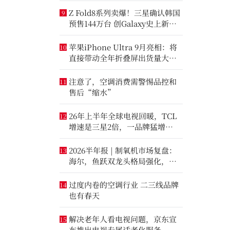
Z Fold8系列卖爆！三星确认韩国
9
预售144万台 创Galaxy史上新纪
录
苹果iPhone Ultra 9月亮相：将
10
直接带动全年折叠屏出货量大涨
20%
注意了，空调消费需警惕品控和
11
售后“缩水”
26年上半年全球电视回暖，TCL
12
增速是三星2倍，一品牌猛增
14.8%
2026半年报 | 制氧机市场复盘：
13
海尔，鱼跃双龙头格局强化，大
升数制氧市场进一步打开
过度内卷的空调行业 二三线品牌
14
也有春天
解决老年人看电视问题，京东宣
15
布推出电视专属适老化服务