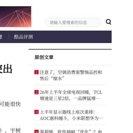
建
酷品评测
原创文章
突出
注意了，空调消费需警惕品控和
1
售后“缩水”
26年上半年全球电视回暖，TCL
2
增速是三星2倍，一品牌猛增
用可能很快
14.8%
上半年显示器线上座次重排：
3
AOC惠科缠斗，小米联想华为进
前八
》，宇树
靠超频、软件插帧“优化”？电
4