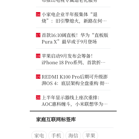
小家电企业半年报集体“退
16
烧”：旧引擎熄火，新路在何
方？
首款16:10阔直板！华为“直板版
17
Pura X”最早或于9月登场
苹果启动9月发布会筹备！
18
iPhone 18 Pro系列、首款折叠
iPhone将亮相
REDMI K100 Pro后期可升级澎
19
湃OS 4：底层架构全盘重构 彻底
剥离MIUI遗留代码
上半年显示器线上座次重排：
20
AOC惠科缠斗，小米联想华为进
前八
家庭互联网标签库
家电
手机
海信
苹果