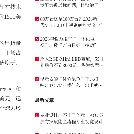
竞屏参数虚标问题，该整治了
产品在技术
1600美
80万台还是180万台？2026新一
5
代MiniLED电视到底能卖多少？
2026年强力推广“一体化电
6
力的出货量
视”，数千万台目标“拉动”彩
电业？
台，市场占
杀入RGB-Mini LED赛道，55寸
7
魔法原子、
补贴价不到3000元，华为智慧屏
要“走量”？
显示器的“体验战争”正式打
8
响：TCL实业凭什么一出手就定
 AI 和
义了三条赛道？
 亿美元，远
最新文章
居全球人形
专业设计，不止于创意：AOC双
1
屏方案赋能全流程专业视觉设计