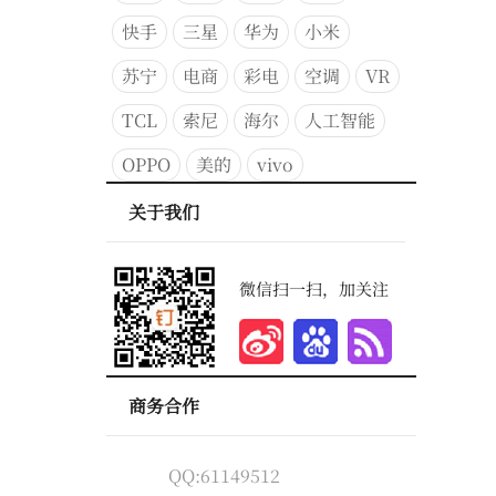
快手
三星
华为
小米
苏宁
电商
彩电
空调
VR
TCL
索尼
海尔
人工智能
OPPO
美的
vivo
关于我们
微信扫一扫，加关注
商务合作
QQ:61149512