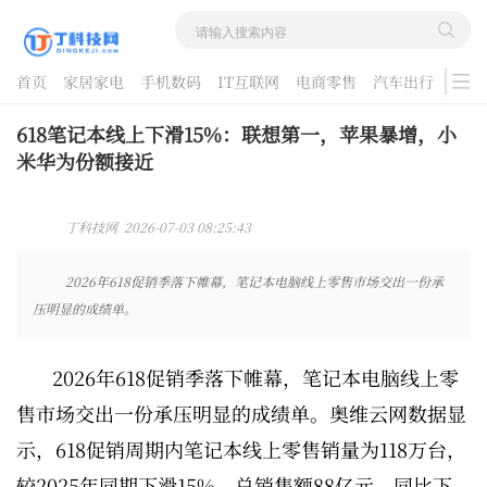
首页
家居家电
手机数码
IT互联网
电商零售
汽车出行
游戏
酷品评测
618笔记本线上下滑15%：联想第一，苹果暴增，小
米华为份额接近
丁科技网 2026-07-03 08:25:43
2026年618促销季落下帷幕，笔记本电脑线上零售市场交出一份承
压明显的成绩单。
2026年618促销季落下帷幕，笔记本电脑线上零
售市场交出一份承压明显的成绩单。奥维云网数据显
示，618促销周期内笔记本线上零售销量为118万台，
较2025年同期下滑15%，总销售额88亿元，同比下