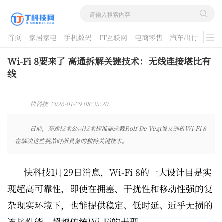
首页
家居家电
手机数码
IT互联网
电商零售
汽车出行
游戏
酷品评测
Wi-Fi 8要来了 高通拆解关键技术：无线连接堪比有
线
快科技 2026-01-29 08:35:20
日前，高通技术公司技术标准副总裁Rolf De Vegt发文剖析Wi-Fi 8
在解决这些挑战时所具备的独特关键技术。
快科技1月29日消息，Wi-Fi 8的一大设计目是实
现超高可靠性，即使在拥塞、干扰性和移动性强的复
杂现实环境下，也能提供稳定、低时延、近乎无损的
连接性能，超越传统Wi-Fi的表现。