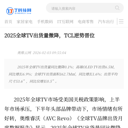
首页
家居家电
手机数码
IT互联网
电商零售
汽车出行
游戏
酷品评测
2025全球TV出货量微降，TCL逆势晋位
奥维云网 2026-02-03 09:55:04
2025年全球TV出货量同比微降0.1%；高端OLED TV出货6.5M，
同比增长6.9%；全球TV出货面积162.7M㎡，同比增长1.6%；出货平均
尺寸53.6”，同比仅增长0.5”。
2025年全球TV市场受美国关税政策影响，上半
年市场承压，下半年头部品牌带动下，市场情绪有所
好转，奥维睿沃（AVC Revo）《全球TV品牌出货月
度数据报告》显示，2025年全球TV出货量同比微降