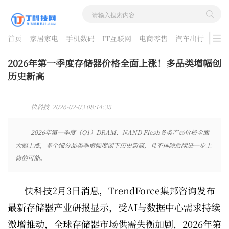
首页
家居家电
手机数码
IT互联网
电商零售
汽车出行
游戏
酷品评测
2026年第一季度存储器价格全面上涨！多品类增幅创
历史新高
快科技 2026-02-03 08:14:35
2026年第一季度（Q1）DRAM、NAND Flash各类产品价格全面
大幅上涨，多个细分品类季增幅度创下历史新高，且不排除后续进一步上
修的可能。
快科技2月3日消息，TrendForce集邦咨询发布
最新存储器产业研报显示，受AI与数据中心需求持续
激增推动，全球存储器市场供需失衡加剧，2026年第