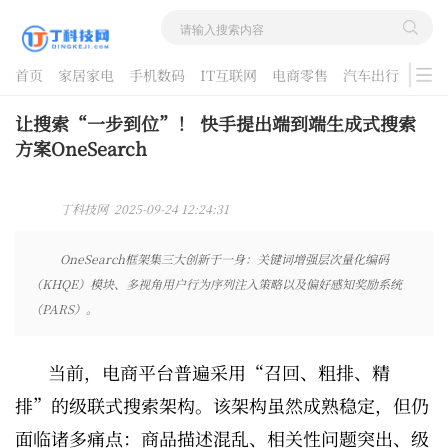
首页
家居家电
手机数码
IT互联网
电商零售
汽车出行
游戏
酷品评测
让搜索“一步到位”！ 快手提出端到端生成式搜索
方案OneSearch
丁科技网 2025-09-24 12:24:31
OneSearch框架集三大创新于一身：关键词增强层次量化编码
（KHQE）模块、多视角用户行为序列注入策略以及偏好感知奖励系统
（PARS）。
当前，电商平台普遍采用“召回、粗排、精
排”的级联式搜索架构。该架构虽然成熟稳定，但仍
面临诸多痛点：商品描述混乱、相关性问题突出、级