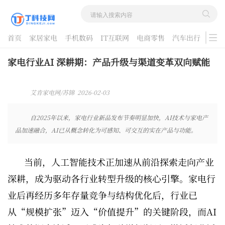
首页
家居家电
手机数码
IT互联网
电商零售
汽车出行
游戏
酷品评测
家电行业AI 深耕期：产品升级与渠道变革双向赋能
艾肯家电网/苏锦 2026-02-03
08:23:30
自2025年以来，家电行业新品发布节奏明显加快，AI技术与家电产
品加速融合，AI已从概念转化为可感知、可交互的实在产品与功能。
当前，人工智能技术正加速从前沿探索走向产业
深耕，成为驱动各行业转型升级的核心引擎。家电行
业后再经历多年存量竞争与结构优化后，行业已
从“规模扩张”迈入“价值提升”的关键阶段，而AI