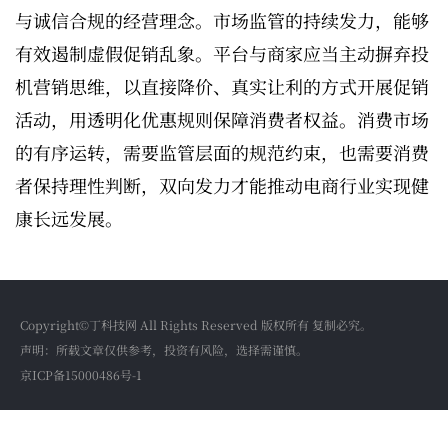
与诚信合规的经营理念。市场监管的持续发力，能够
有效遏制虚假促销乱象。平台与商家应当主动摒弃投
机营销思维，以直接降价、真实让利的方式开展促销
活动，用透明化优惠规则保障消费者权益。消费市场
的有序运转，需要监管层面的规范约束，也需要消费
者保持理性判断，双向发力才能推动电商行业实现健
康长远发展。
Copyright©丁科技网 All Rights Reserved 版权所有 复制必究。
声明：所载文章仅供参考，投资有风险，选择需谨慎。
京ICP备15000486号-1