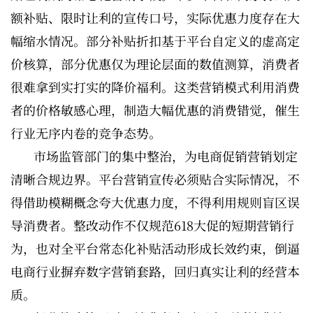
额补贴、限时让利的宣传口号，实际优惠力度存在大
幅缩水情况。部分补贴折扣基于平台自定义的虚高定
价核算，部分优惠仅为理论层面的数值测算，消费者
很难拿到实打实的降价福利。这类营销模式利用消费
者的价格敏感心理，制造大幅优惠的消费错觉，催生
行业无序内卷的竞争态势。
市场监管部门的集中整治，为电商促销营销划定
清晰合规边界。平台营销宣传必须贴合实际情况，不
得借助模糊概念夸大优惠力度，不得利用规则盲区误
导消费者。整改动作不仅规范618大促的短期营销行
为，也对全平台常态化补贴活动形成长效约束，倒逼
电商行业摒弃数字营销套路，回归真实让利的经营本
质。