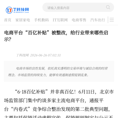
首页
家居家电
手机数码
IT互联网
电商零售
汽车出行
游戏
酷品评测
电商平台“百亿补贴”被整改，给行业带来哪些启
示？
丁科技网 2026-06-26 07:02:31
电商市场的良性发展，依托真实透明的交易环境与诚信合规的经营
理念。市场监管的持续发力，能够有效遏制虚假促销乱象。
“6·18百亿补贴”并非真百亿！6月11日，北京市
场监管部门集中约谈多家主流电商平台，通报平
台“内卷式”竞争综合整治发现的第二批典型问题，
主要包括促销活动虚假宣传、促销规则制定与公示不