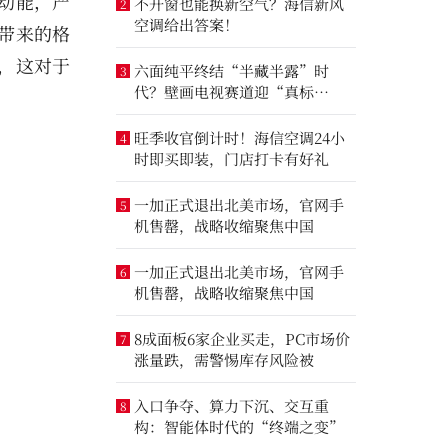
动能，产
不开窗也能换新空气？海信新风
2
空调给出答案！
带来的格
，这对于
六面纯平终结“半藏半露”时
3
代？壁画电视赛道迎“真标
准”之争
旺季收官倒计时！海信空调24小
4
时即买即装，门店打卡有好礼
一加正式退出北美市场，官网手
5
机售罄，战略收缩聚焦中国
一加正式退出北美市场，官网手
6
机售罄，战略收缩聚焦中国
8成面板6家企业买走，PC市场价
7
涨量跌，需警惕库存风险被
入口争夺、算力下沉、交互重
8
构：智能体时代的“终端之变”