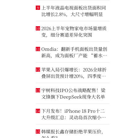
上半年液晶电视面板出货面积同
9
比增长2.8%，大尺寸增幅明显
2026上半年宠物家电市场量增质
10
变，细分赛道差异化突围
Omdia：翻新手机面板出货量创
11
新高，成为面板厂产能 “蓄水
池”
苹果入局引爆增长：2026全球折
12
叠屏出货预计增20%，四季度成
全年销量关键窗口
宇树科技IPO公布战略配售！梁
13
文锋旗下DeepSeek现身大名单
下月发布！iPhone 18 Pro十二
14
大升级汇总：灵动岛首次缩小、
首次2nm芯片
韩媒报长鑫存储拒绝苹果压价，
15
怎么看？