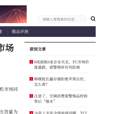
建
酷品评测
市场
原创文章
8成面板6家企业买走，PC市场价
1
涨量跌，需警惕库存风险被
韩媒报长鑫存储拒绝苹果压价，
2
怎么看？
手机市场同
注意了，空调消费需警惕品控和
3
售后“缩水”
，出货量为
26年上半年全球电视回暖，TCL
4