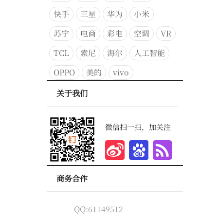
快手
三星
华为
小米
苏宁
电商
彩电
空调
VR
TCL
索尼
海尔
人工智能
OPPO
美的
vivo
关于我们
微信扫一扫，加关注
商务合作
QQ:61149512