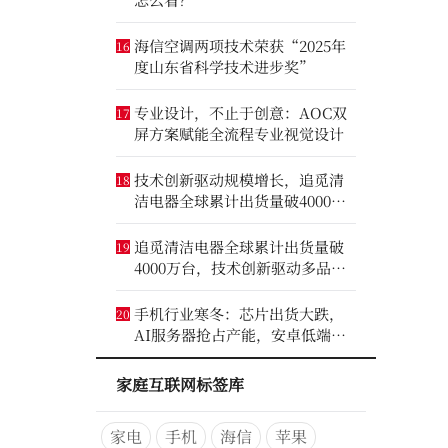
海信空调两项技术荣获“2025年
16
度山东省科学技术进步奖”
专业设计，不止于创意：AOC双
17
屏方案赋能全流程专业视觉设计
技术创新驱动规模增长，追觅清
18
洁电器全球累计出货量破4000万
台
追觅清洁电器全球累计出货量破
19
4000万台，技术创新驱动多品类
增长
手机行业寒冬：芯片出货大跌，
20
AI服务器抢占产能，安卓低端压
力最大
家庭互联网标签库
家电
手机
海信
苹果