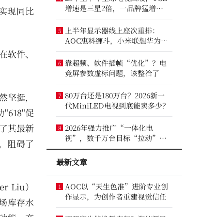
增速是三星2倍，一品牌猛增
度实现同比
14.8%
上半年显示器线上座次重排：
5
AOC惠科缠斗，小米联想华为进
前八
商在软件、
靠超频、软件插帧“优化”？电
6
竞屏参数虚标问题，该整治了
80万台还是180万台？2026新一
依然坚挺，
7
代MiniLED电视到底能卖多少？
618"促
了其最新
2026年强力推广“一体化电
8
视”，数千万台目标“拉动”彩
高，阻碍了
电业？
最新文章
 Liu）
AOC以“天生色准”进阶专业创
1
作显示，为创作者重建视觉信任
场库存水