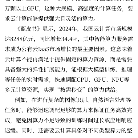
万颗以上GPU，这种大规模、高强度的计算任务，要
求云计算能够提供强大且灵活的算力。
《蓝皮书》显示，2024年，我国云计算市场规模
达8288亿元，同比增长34.4%，其中智能算力服务需
求成为公有云IaaS市场增长的最主要因素。这意味着
云计算不能再满足于提供固定的算力资源，而是需要
具备强大的弹性扩展能力，能根据大模型训练、推理
等任务的实时需求，快速调配CPU、GPU、NPU等
多元计算资源，实现“按需秒变”的算力供给。
例如，在进行复杂的图像识别、自然语言处理等
任务时，能够迅速调配足够的算力来保证任务高效完
成，避免因算力不足导致的训练时间过长或应用响应
迟缓。同时，还需要云计算具备对不同类型算力的整