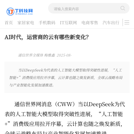
首页
家居家电
手机数码
IT互联网
电商零售
汽车出行
游戏
酷品评测
AI时代，运营商的云有哪些新变化？
通信世界全媒体 梅雅鑫 2025-08-
01 16:50:44
当以DeepSeek为代表的人工智能大模型取得突破性进展，“人工
智能+”消费级应用拉开序幕，云计算也随之焕发新质，全球云战略布局
与产业智能化发展加速推进。
通信世界网消息（CWW）当以DeepSeek为代
表的人工智能大模型取得突破性进展，“人工智能
+”消费级应用拉开序幕，云计算也随之焕发新质，
全球云战略布局与产业智能化发展加速推进。