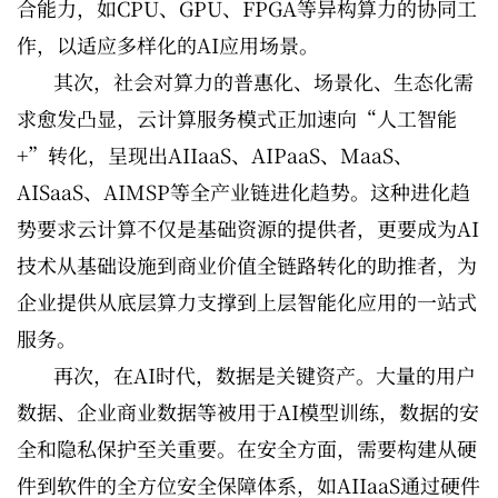
合能力，如CPU、GPU、FPGA等异构算力的协同工
作，以适应多样化的AI应用场景。
其次，社会对算力的普惠化、场景化、生态化需
求愈发凸显，云计算服务模式正加速向“人工智能
+”转化，呈现出AIIaaS、AIPaaS、MaaS、
AISaaS、AIMSP等全产业链进化趋势。这种进化趋
势要求云计算不仅是基础资源的提供者，更要成为AI
技术从基础设施到商业价值全链路转化的助推者，为
企业提供从底层算力支撑到上层智能化应用的一站式
服务。
再次，在AI时代，数据是关键资产。大量的用户
数据、企业商业数据等被用于AI模型训练，数据的安
全和隐私保护至关重要。在安全方面，需要构建从硬
件到软件的全方位安全保障体系，如AIIaaS通过硬件