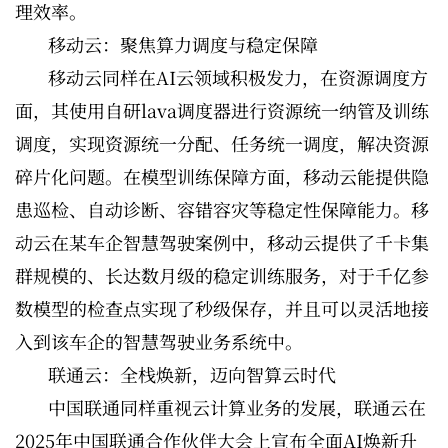
理效率。
移动云：聚焦算力调度与稳定保障
移动云同样在AI云领域积极发力，在资源调度方
面，其使用自研lava调度器进行资源统一纳管及训练
调度，实现资源统一分配、任务统一调度，解决资源
碎片化问题。在模型训练保障方面，移动云能提供隐
患巡检、自动诊断、容错容灾等稳定性保障能力。移
动云在某车企智慧驾驶案例中，移动云提供了千卡集
群规模的、长达数月级的稳定训练服务，对于千亿参
数模型的检查点实现了秒级保存，并且可以灵活地接
入到该车企的智慧驾驶业务系统中。
联通云：全栈焕新，迈向智算云时代
中国联通同样重视云计算业务的发展，联通云在
2025年中国联通合作伙伴大会上宣布全面AI焕新升