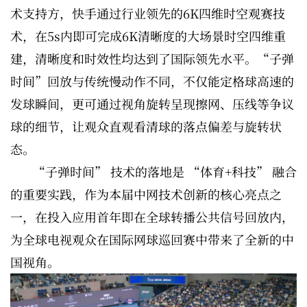
术支持方，快手通过行业领先的6K四维时空观赛技
术，在5s内即可完成6K清晰度的大场景时空四维重
建，清晰度和时效性均达到了国际领先水平。“子弹
时间”回放与传统慢动作不同，不仅能定格球高速的
发球瞬间，更可通过视角旋转呈现擦网、压线等争议
球的细节，让观众直观看清球的落点偏差与旋转状
态。
“子弹时间” 技术的落地是 “体育+科技” 融合
的重要实践，作为本届中网技术创新的核心亮点之
一，在投入应用首年即在全球转播公共信号回放内，
为全球电视观众在国际网球巡回赛中带来了全新的中
国视角。