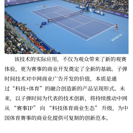
该技术的实际应用，不仅为观众带来了新的观赛
体验，更为赛事的商业开发奠定了全新的基础。子弹
时间技术对中网商业广告开发的价值，本质是通
过“科技+体育”的融合创造新的产品呈现形式。未
来，以子弹时间为代表的技术创新，将持续推动中网
从 “赛事IP” 向 “科技体育商业生态” 升级，为中
国体育赛事的商业化提供可复制的创新范本。