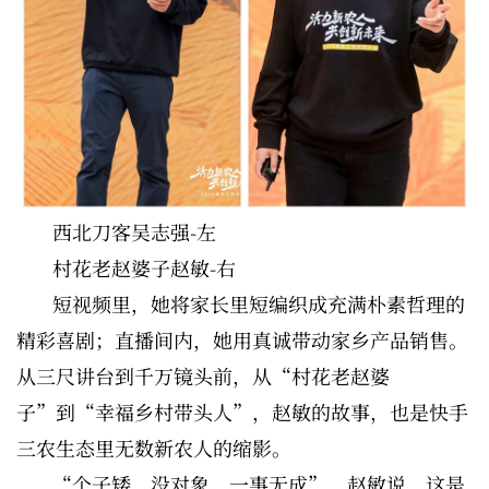
西北刀客吴志强-左
村花老赵婆子赵敏-右
短视频里，她将家长里短编织成充满朴素哲理的
精彩喜剧；直播间内，她用真诚带动家乡产品销售。
从三尺讲台到千万镜头前，从“村花老赵婆
子”到“幸福乡村带头人”，赵敏的故事，也是快手
三农生态里无数新农人的缩影。
“个子矮、没对象、一事无成”，赵敏说，这是