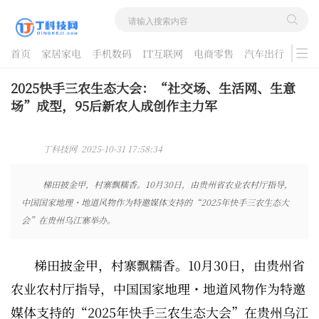
首页
家居家电
手机数码
IT互联网
电商零售
汽车出行
游戏
酷品评测
2025快手三农生态大会：“社交场、生活网、生意
场”成型，95后新农人成创作主力军
丁科技网 2025-10-31 17:58:34
梯田披金甲，村寨飘糯香。10月30日，由贵州省农业农村厅指导，
中国国家地理・地道风物作为特邀媒体支持的“2025年快手三农生态大
会”在贵州乌江寨举办。
梯田披金甲，村寨飘糯香。10月30日，由贵州省
农业农村厅指导，中国国家地理・地道风物作为特邀
媒体支持的“2025年快手三农生态大会”在贵州乌江