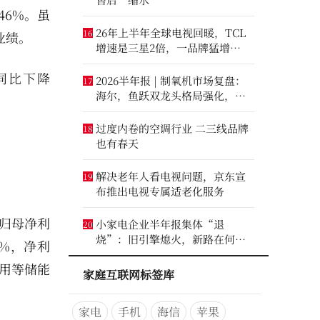
.46%。虽
26年上半年全球电视回暖，TCL
16
业绩。
增速是三星2倍，一品牌猛增
14.8%
，同比下降
2026半年报 | 制氧机市场复盘：
17
海尔，鱼跃双龙头格局强化，大
升数制氧市场进一步打开
过度内卷的空调行业 二三线品牌
18
也有春天
解决老年人看电视问题，京东宣
19
布推出电视专属适老化服务
现归母净利
小家电企业半年报集体“退
20
烧”：旧引擎熄火，新路在何
3%，净利
方？
户用等储能
家庭互联网标签库
家电
手机
海信
苹果