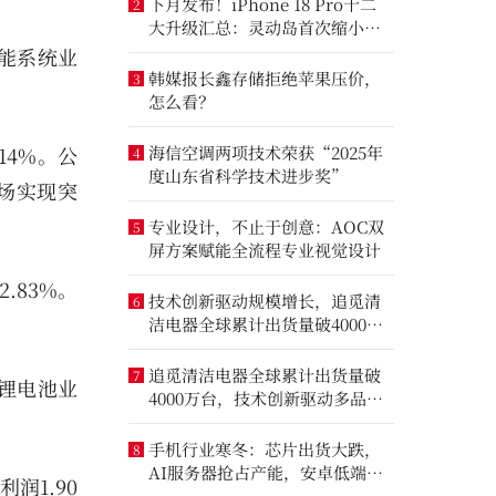
下月发布！iPhone 18 Pro十二
2
大升级汇总：灵动岛首次缩小、
首次2nm芯片
。储能系统业
韩媒报长鑫存储拒绝苹果压价，
3
怎么看？
.14%。公
海信空调两项技术荣获“2025年
4
度山东省科学技术进步奖”
场实现突
专业设计，不止于创意：AOC双
5
屏方案赋能全流程专业视觉设计
2.83%。
技术创新驱动规模增长，追觅清
6
洁电器全球累计出货量破4000万
台
追觅清洁电器全球累计出货量破
7
%。锂电池业
4000万台，技术创新驱动多品类
增长
手机行业寒冬：芯片出货大跌，
8
AI服务器抢占产能，安卓低端压
润1.90
力最大