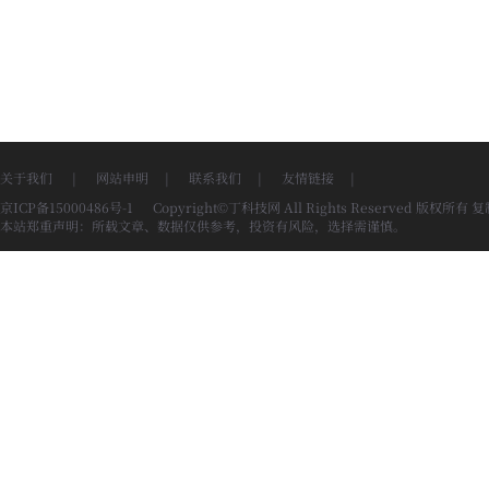
关于我们
|
网站申明
|
联系我们
|
友情链接
|
京ICP备15000486号-1
Copyright©丁科技网 All Rights Reserved 版权所有
本站郑重声明：所载文章、数据仅供参考，投资有风险，选择需谨慎。