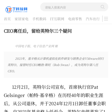
首页
家居家电
手机数码
IT互联网
电商零售
汽车出行
游戏
酷品评测
CEO离任后，留给英特尔三个疑问
中国电子报、电子信息产业网 姬
晓婷 2024-12-05 10:02:28
2021年，基辛格从计算机虚拟化软件研发与销售企业VMware回归
英特尔，接替时任CEO鲍勃·斯旺（Bob Swan），成为英特尔第八任
CEO。
12月2日，英特尔公司宣布，首席执行官Pat
Gelsinger（帕特·基辛格）在历经40年的职业生涯
后，从公司退休，并于2024年12月1日卸任董事会职
务。自2021年基辛格上任至今，英特尔市值蒸发了1