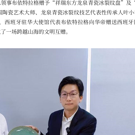
领事布依特拉格赠予“祥瑞东方龙泉青瓷冰裂纹盘”及“
国陶瓷艺术大师、龙泉青瓷冰裂纹技艺代表性传承人叶小
，西班牙驻华大使馆代表布依特拉格向华帝赠送西班牙
成了一场跨越山海的文明互赠。