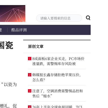
建
酷品评测
国瓷
原创文章
8成面板6家企业买走，PC市场价
1
涨量跌，需警惕库存风险被
韩媒报长鑫存储拒绝苹果压价，
2
怎么看？
“以瓷为
注意了，空调消费需警惕品控和
3
售后“缩水”
赠礼，促
26年上半年全球电视回暖，TCL
4