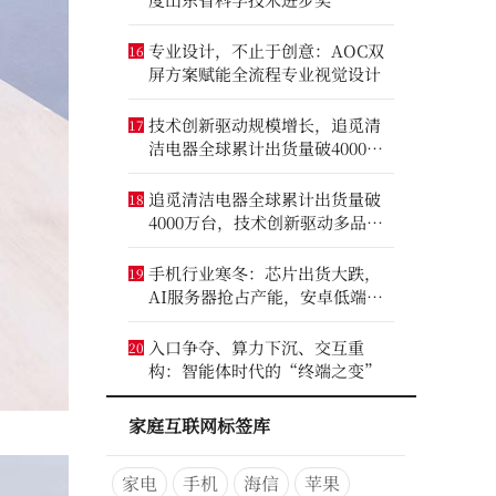
专业设计，不止于创意：AOC双
16
屏方案赋能全流程专业视觉设计
技术创新驱动规模增长，追觅清
17
洁电器全球累计出货量破4000万
台
追觅清洁电器全球累计出货量破
18
4000万台，技术创新驱动多品类
增长
手机行业寒冬：芯片出货大跌，
19
AI服务器抢占产能，安卓低端压
力最大
入口争夺、算力下沉、交互重
20
构：智能体时代的“终端之变”
家庭互联网标签库
家电
手机
海信
苹果