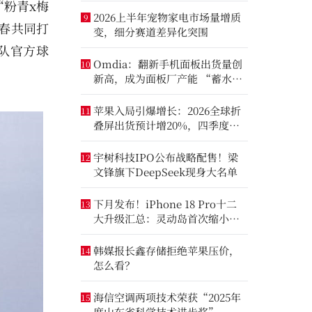
粉青x梅
2026上半年宠物家电市场量增质
9
春共同打
变，细分赛道差异化突围
队官方球
Omdia：翻新手机面板出货量创
10
新高，成为面板厂产能 “蓄水
池”
苹果入局引爆增长：2026全球折
11
叠屏出货预计增20%，四季度成
全年销量关键窗口
宇树科技IPO公布战略配售！梁
12
文锋旗下DeepSeek现身大名单
下月发布！iPhone 18 Pro十二
13
大升级汇总：灵动岛首次缩小、
首次2nm芯片
韩媒报长鑫存储拒绝苹果压价，
14
怎么看？
海信空调两项技术荣获“2025年
15
度山东省科学技术进步奖”