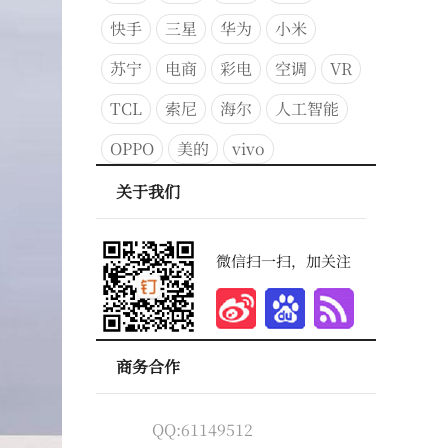
快手
三星
华为
小米
苏宁
电商
彩电
空调
VR
TCL
索尼
海尔
人工智能
OPPO
美的
vivo
关于我们
微信扫一扫，加关注
商务合作
QQ:61149512