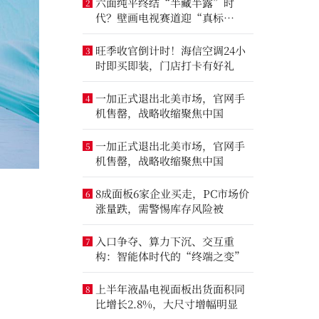
六面纯平终结“半藏半露”时
2
代？壁画电视赛道迎“真标
准”之争
旺季收官倒计时！海信空调24小
3
时即买即装，门店打卡有好礼
一加正式退出北美市场，官网手
4
机售罄，战略收缩聚焦中国
一加正式退出北美市场，官网手
5
机售罄，战略收缩聚焦中国
8成面板6家企业买走，PC市场价
6
涨量跌，需警惕库存风险被
入口争夺、算力下沉、交互重
7
构：智能体时代的“终端之变”
上半年液晶电视面板出货面积同
8
比增长2.8%，大尺寸增幅明显