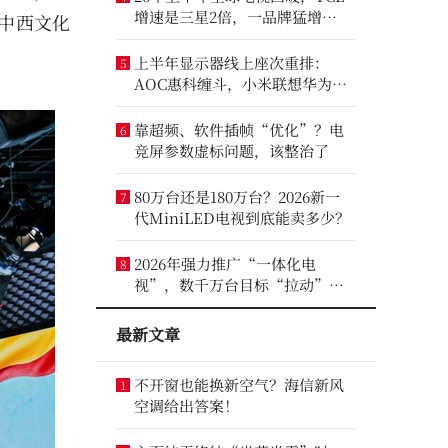
增速是三星2倍，一品牌猛增
中西文化
14.8%
上半年显示器线上座次重排：
5
AOC惠科缠斗，小米联想华为进
前八
靠超频、软件插帧“优化”？电
6
竞屏参数虚标问题，该整治了
80万台还是180万台？2026新一
7
代MiniLED电视到底能卖多少？
2026年强力推广“一体化电
8
视”，数千万台目标“拉动”彩
电业？
最新文章
不开窗也能换新空气？海信新风
1
空调给出答案！