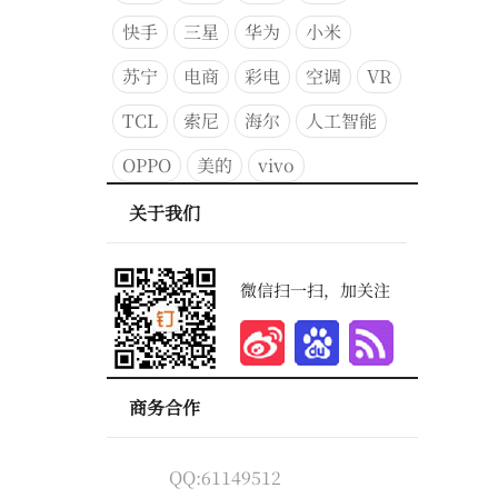
快手
三星
华为
小米
苏宁
电商
彩电
空调
VR
TCL
索尼
海尔
人工智能
OPPO
美的
vivo
关于我们
微信扫一扫，加关注
商务合作
QQ:61149512