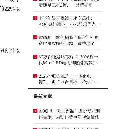
增速是三星2倍，一品牌猛增
的22%以
14.8%
上半年显示器线上座次重排：
5
AOC惠科缠斗，小米联想华为进
前八
靠超频、软件插帧“优化”？电
6
竞屏参数虚标问题，该整治了
屏预计以
80万台还是180万台？2026新一
7
代MiniLED电视到底能卖多少？
2026年强力推广“一体化电
8
视”，数千万台目标“拉动”彩
电业？
最新文章
AOC以“天生色准”进阶专业创
1
作显示，为创作者重建视觉信任