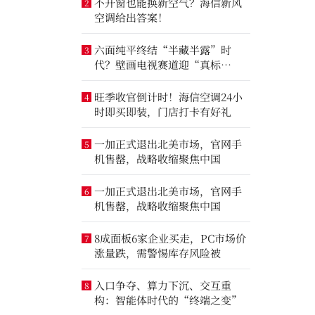
不开窗也能换新空气？海信新风
2
空调给出答案！
六面纯平终结“半藏半露”时
3
代？壁画电视赛道迎“真标
准”之争
旺季收官倒计时！海信空调24小
4
时即买即装，门店打卡有好礼
一加正式退出北美市场，官网手
5
机售罄，战略收缩聚焦中国
一加正式退出北美市场，官网手
6
机售罄，战略收缩聚焦中国
8成面板6家企业买走，PC市场价
7
涨量跌，需警惕库存风险被
入口争夺、算力下沉、交互重
8
构：智能体时代的“终端之变”