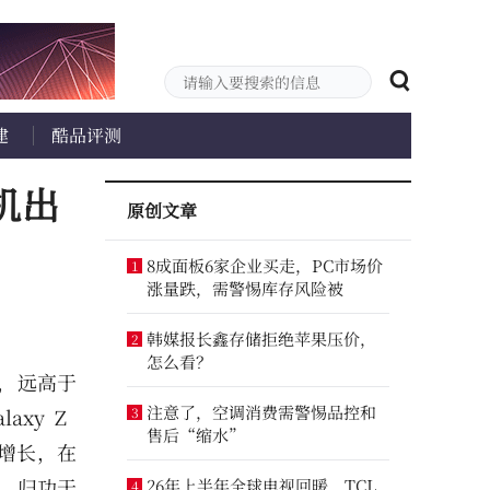
建
酷品评测
机出
原创文章
8成面板6家企业买走，PC市场价
1
涨量跌，需警惕库存风险被
韩媒报长鑫存储拒绝苹果压价，
2
怎么看？
%，远高于
注意了，空调消费需警惕品控和
axy Z
3
售后“缩水”
增长，在
”，归功于
26年上半年全球电视回暖，TCL
4