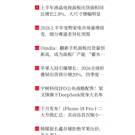
上半年液晶电视面板出货面积同
9
比增长2.8%，大尺寸增幅明显
2026上半年宠物家电市场量增质
10
变，细分赛道差异化突围
Omdia：翻新手机面板出货量创
11
新高，成为面板厂产能 “蓄水
池”
苹果入局引爆增长：2026全球折
12
叠屏出货预计增20%，四季度成
全年销量关键窗口
宇树科技IPO公布战略配售！梁
13
文锋旗下DeepSeek现身大名单
下月发布！iPhone 18 Pro十二
14
大升级汇总：灵动岛首次缩小、
首次2nm芯片
韩媒报长鑫存储拒绝苹果压价，
15
怎么看？