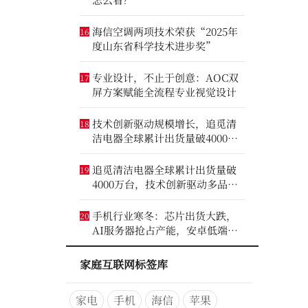
海信空调两项技术荣获“2025年
16
度山东省科学技术进步奖”
专业设计，不止于创意：AOC双
17
屏方案赋能全流程专业视觉设计
技术创新驱动规模增长，追觅清
18
洁电器全球累计出货量破4000万
台
追觅清洁电器全球累计出货量破
19
4000万台，技术创新驱动多品类
增长
手机行业寒冬：芯片出货大跌，
20
AI服务器抢占产能，安卓低端压
力最大
家庭互联网标签库
家电
手机
海信
苹果